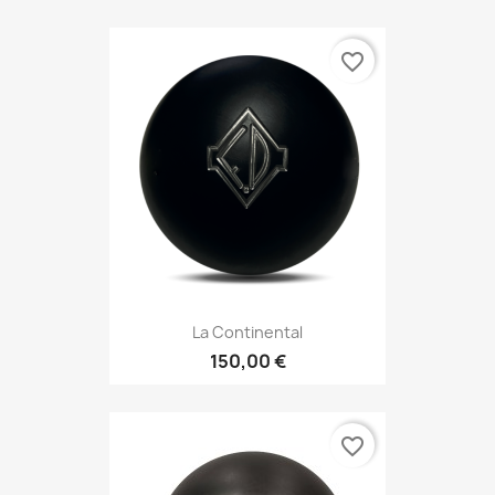
favorite_border
La Continental
150,00 €
favorite_border