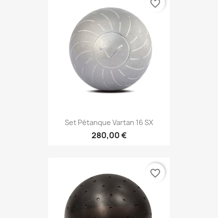
favorite_border
Set Pétanque Vartan 16 SX
280,00 €
favorite_border