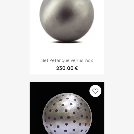
Set Pétanque Venus Inox
230,00 €
favorite_border