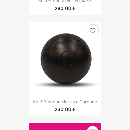
Set Pétanque Vartan 24 SX
290,00 €
favorite_border
Set Pétanque Mercure Carbone
230,00 €