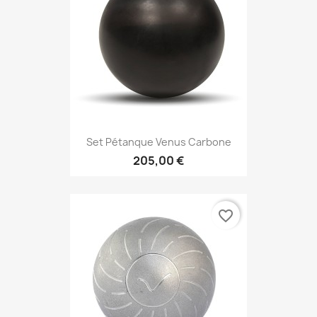
Set Pétanque Venus Carbone
205,00 €
favorite_border