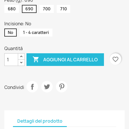
Peso (g): 690
680
690
700
710
Incisione: No
No
1 - 4 caratteri
Quantità

favorite_border
AGGIUNGI AL CARRELLO
Condividi
Dettagli del prodotto