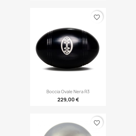
favorite_border
Boccia Ovale Nera R3
229,00 €
favorite_border