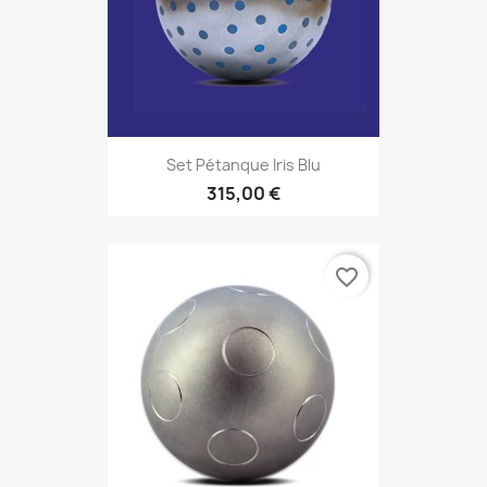
Set Pétanque Iris Blu
315,00 €
favorite_border