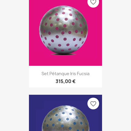
favorite_border
Set Pétanque Iris Fucsia
315,00 €
favorite_border