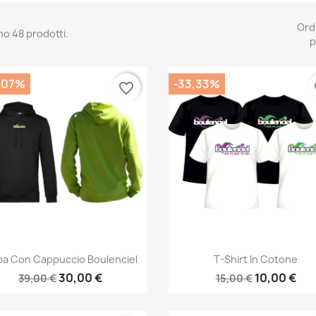
Ord
no 48 prodotti.
p
,07%
-33,33%
favorite_border
fa
Anteprima
Anteprima


pa Con Cappuccio Boulenciel
T-Shirt In Cotone
30,00 €
10,00 €
39,00 €
15,00 €