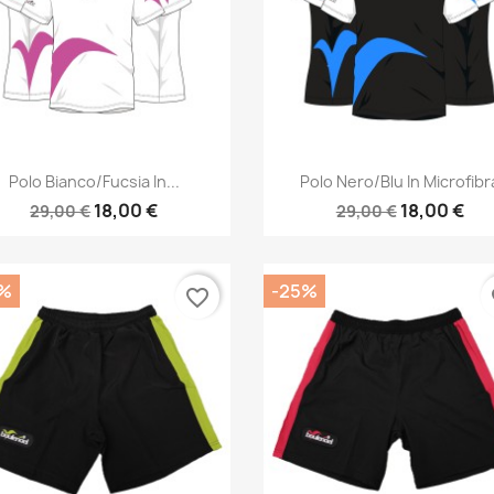
Anteprima
Anteprima


Polo Bianco/fucsia In...
Polo Nero/blu In Microfibr
18,00 €
18,00 €
29,00 €
29,00 €
%
-25%
favorite_border
fa