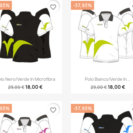
,93%
-37,93%
favorite_border
fa
Anteprima
Anteprima


lo Nero/verde In Microfibra
Polo Bianco/verde In...
18,00 €
18,00 €
29,00 €
29,00 €
,93%
-37,93%
favorite_border
fa