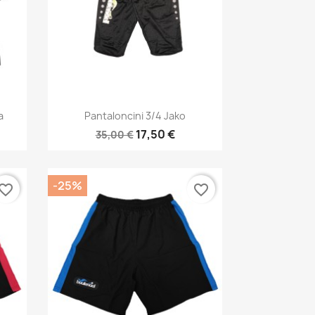
Anteprima

a
Pantaloncini 3/4 Jako
17,50 €
35,00 €
-25%
vorite_border
favorite_border