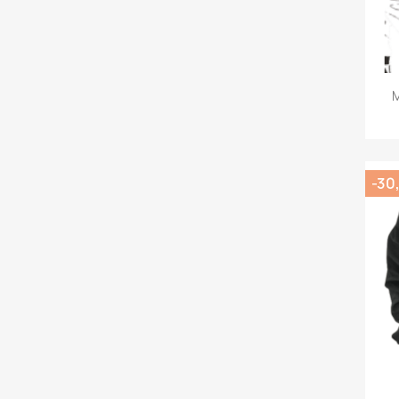
M
-30