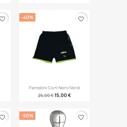
-40%
vorite_border
favorite_border
Anteprima

Pantaloni Corti Nero/verdi
15,00 €
25,00 €
-50%
vorite_border
favorite_border