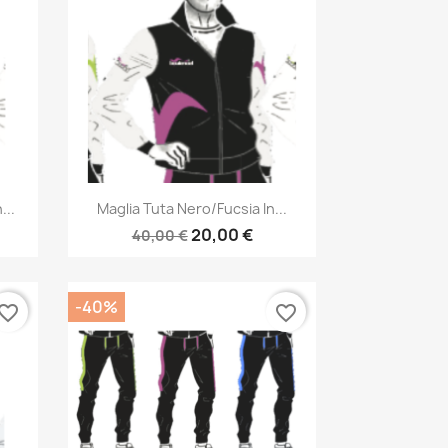
Anteprima

...
Maglia Tuta Nero/fucsia In...
20,00 €
40,00 €
-40%
vorite_border
favorite_border