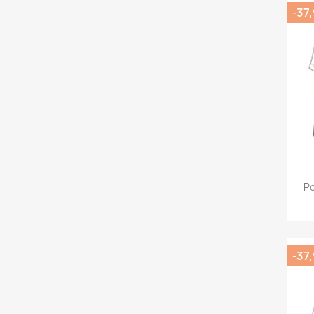
-37
Po
-37