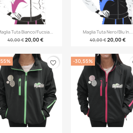
Anteprima
Anteprima


aglia Tuta Bianco/fucsia...
Maglia Tuta Nero/blu In...
20,00 €
20,00 €
40,00 €
40,00 €
,55%
-30,55%
favorite_border
fa