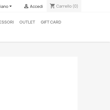
shopping_cart


Carrello
(0)
liano
Accedi
ESSORI
OUTLET
GIFT CARD