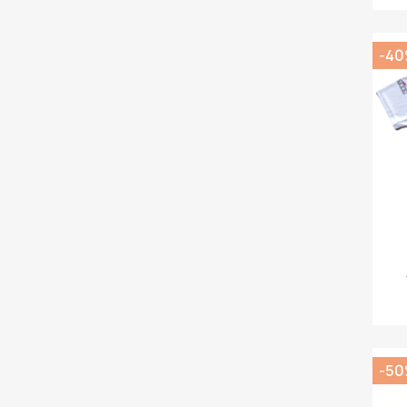
-4
-5