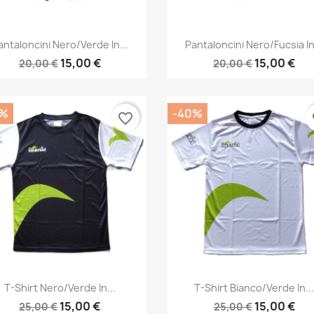
Anteprima
Anteprima


antaloncini Nero/verde In...
Pantaloncini Nero/fucsia In
15,00 €
15,00 €
20,00 €
20,00 €
0%
-40%
favorite_border
fa
Anteprima
Anteprima


T-Shirt Nero/verde In...
T-Shirt Bianco/verde In..
15,00 €
15,00 €
25,00 €
25,00 €