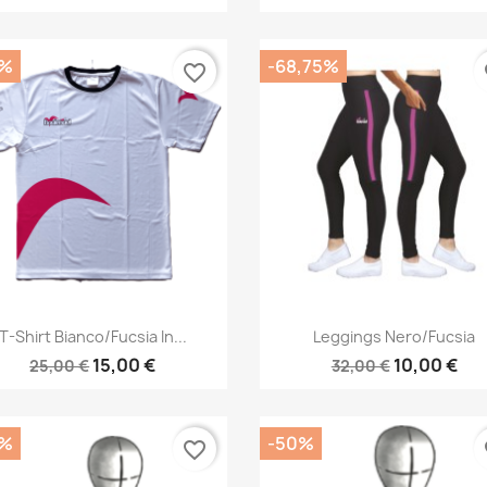
0%
-68,75%
favorite_border
fa
Anteprima
Anteprima


T-Shirt Bianco/fucsia In...
Leggings Nero/fucsia
15,00 €
10,00 €
25,00 €
32,00 €
0%
-50%
favorite_border
fa