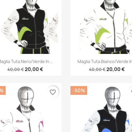
Anteprima
Anteprima


aglia Tuta Nero/verde In...
Maglia Tuta Bianco/verde In
20,00 €
20,00 €
40,00 €
40,00 €
0%
-50%
favorite_border
fa