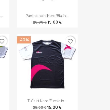
Anteprima

...
Pantaloncini Nero/blu In...
15,00 €
20,00 €
-40%
vorite_border
favorite_border
Anteprima

.
T-Shirt Nero/fucsia In...
15,00 €
25,00 €