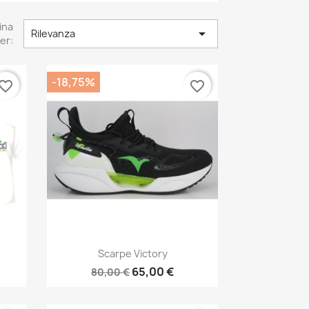
ina

Rilevanza
er:
-18,75%
vorite_border
favorite_border
Anteprima

Scarpe Victory
65,00 €
80,00 €