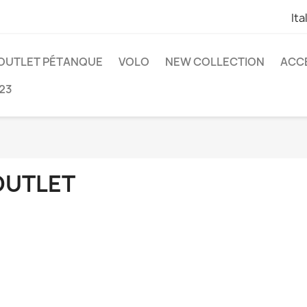
Ita
OUTLET PÉTANQUE
VOLO
NEW COLLECTION
ACC
23
OUTLET