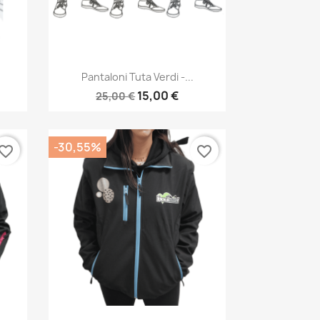
Anteprima

Pantaloni Tuta Verdi -...
15,00 €
25,00 €
-30,55%
vorite_border
favorite_border