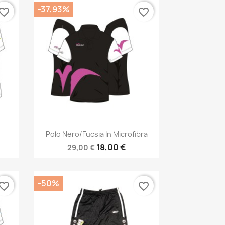
-37,93%
vorite_border
favorite_border
Anteprima

Polo Nero/fucsia In Microfibra
18,00 €
29,00 €
-50%
vorite_border
favorite_border