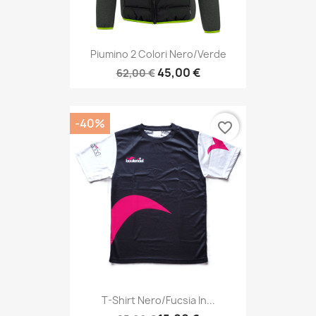
Piumino 2 Colori Nero/verde
45,00 €
62,00 €
-40%
favorite_border
T-Shirt Nero/fucsia In...