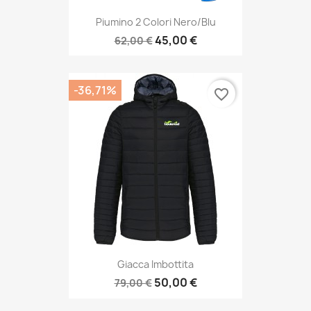
Piumino 2 Colori Nero/blu
45,00 €
62,00 €
-36,71%
favorite_border
Giacca Imbottita
50,00 €
79,00 €