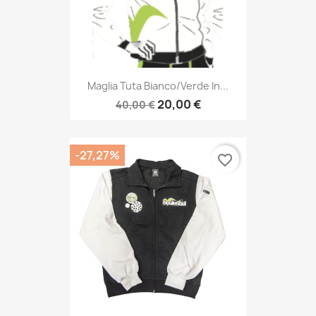
Maglia Tuta Bianco/verde In...
20,00 €
40,00 €
-27,27%
favorite_border