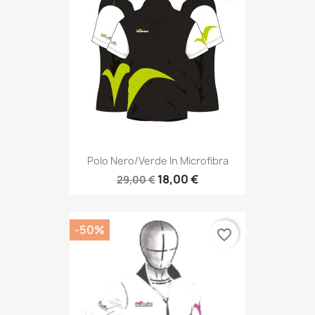
Polo Nero/verde In Microfibra
18,00 €
29,00 €
-50%
favorite_border