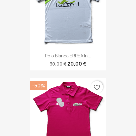
Polo Bianca ERREA In...
20,00 €
30,00 €
-50%
favorite_border