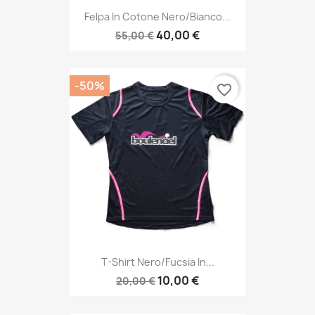
Felpa In Cotone Nero/bianco...
40,00 €
55,00 €
-50%
favorite_border
T-Shirt Nero/Fucsia In...
10,00 €
20,00 €