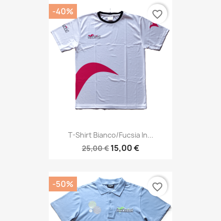
-40%
favorite_border
T-Shirt Bianco/fucsia In...
15,00 €
25,00 €
-50%
favorite_border