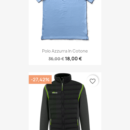
Polo Azzurra In Cotone
18,00 €
36,00 €
-27,42%
favorite_border