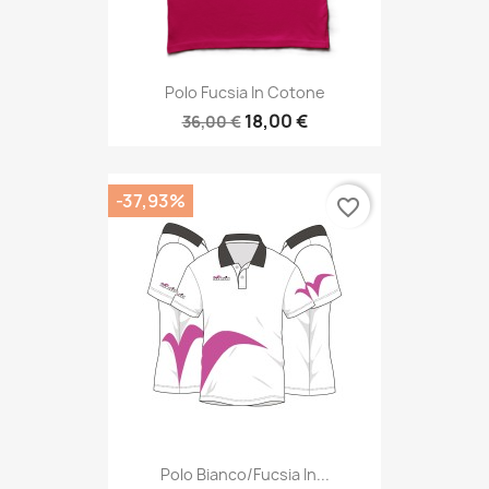
Polo Fucsia In Cotone
18,00 €
36,00 €
-37,93%
favorite_border
Polo Bianco/fucsia In...