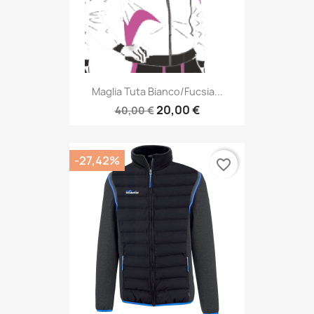
Maglia Tuta Bianco/fucsia...
20,00 €
40,00 €
-27,42%
favorite_border