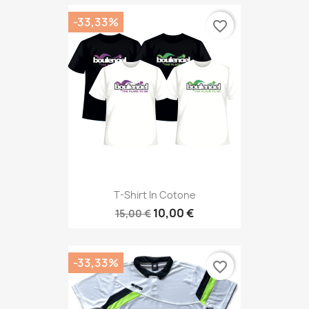
-33,33%
favorite_border
T-Shirt In Cotone
10,00 €
15,00 €
-33,33%
favorite_border