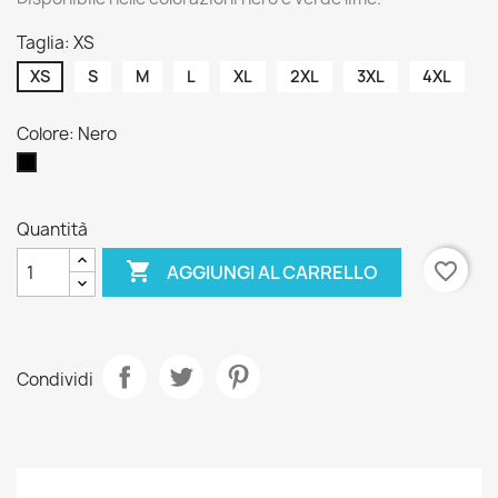
Taglia: XS
XS
S
M
L
XL
2XL
3XL
4XL
Colore: Nero
Nero
Quantità

favorite_border
AGGIUNGI AL CARRELLO
Condividi