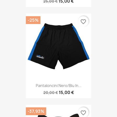
15,00 €
25,00 €
-25%
favorite_border
Pantaloncini Nero/blu In...
15,00 €
20,00 €
-37,93%
favorite_border