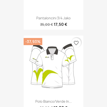
Pantaloncini 3/4 Jako
17,50 €
35,00 €
-37,93%
favorite_border
Polo Bianco/verde In...