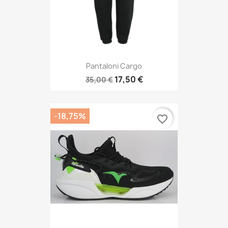
Pantaloni Cargo
17,50 €
35,00 €
-18,75%
favorite_border