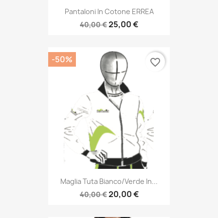
Pantaloni In Cotone ERREA
25,00 €
40,00 €
-50%
favorite_border
Maglia Tuta Bianco/verde In...
20,00 €
40,00 €