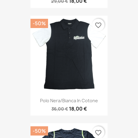
18,00 €
29,00 €
-50%
favorite_border
Polo Nera/Bianca In Cotone
18,00 €
36,00 €
-50%
favorite_border