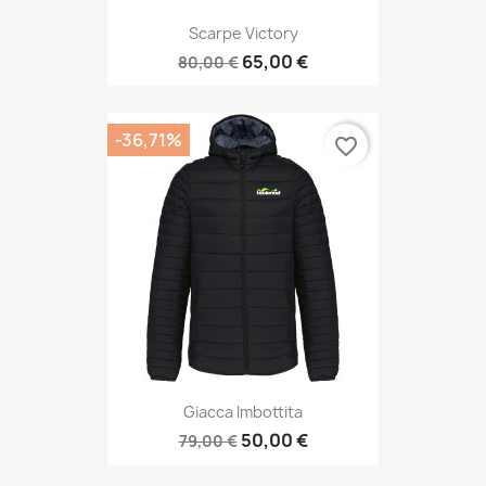
Scarpe Victory
65,00 €
80,00 €
-36,71%
favorite_border
Giacca Imbottita
50,00 €
79,00 €