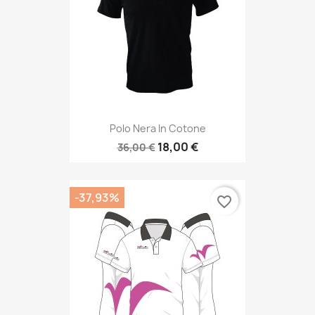
Polo Nera In Cotone
18,00 €
36,00 €
-37,93%
favorite_border