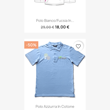
Polo Bianco/fucsia In...
18,00 €
29,00 €
-50%
favorite_border
Polo Azzurra In Cotone