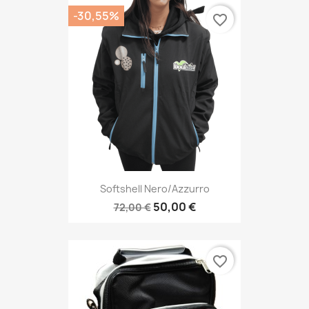
-30,55%
favorite_border
Softshell Nero/azzurro
50,00 €
72,00 €
favorite_border