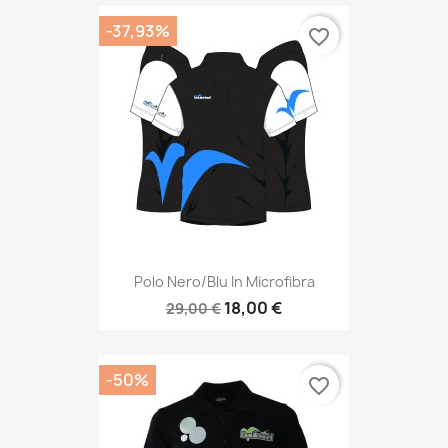
-37,93%
favorite_border
Polo Nero/blu In Microfibra
18,00 €
29,00 €
-50%
favorite_border