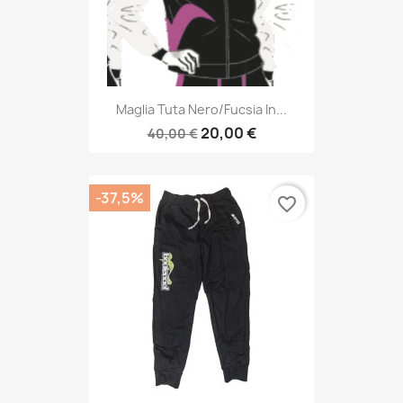
Maglia Tuta Nero/fucsia In...
20,00 €
40,00 €
-37,5%
favorite_border