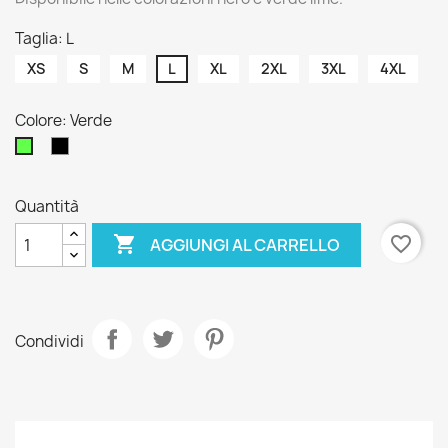
Taglia: L
XS
S
M
L
XL
2XL
3XL
4XL
Colore: Verde
Nero
Verde
Quantità

favorite_border
AGGIUNGI AL CARRELLO
Condividi