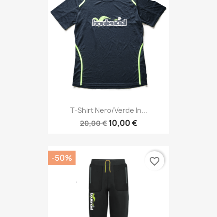
T-Shirt Nero/Verde In...
10,00 €
20,00 €
-50%
favorite_border