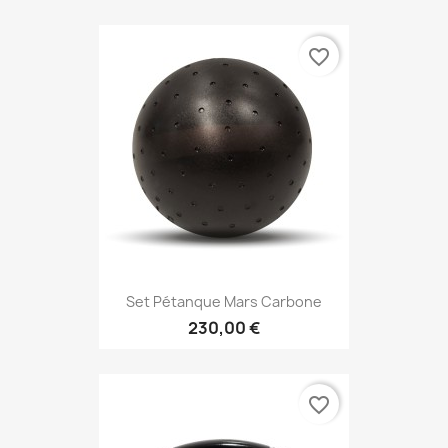
favorite_border
Set Pétanque Mars Carbone
230,00 €
favorite_border