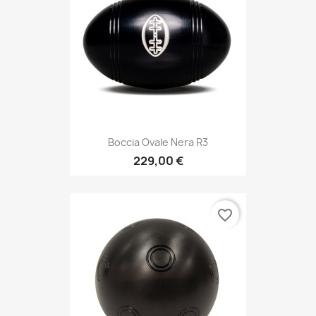
Boccia Ovale Nera R3
229,00 €
favorite_border