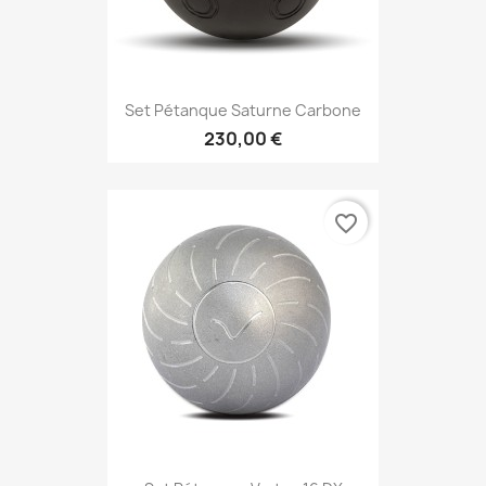
Set Pétanque Saturne Carbone
230,00 €
favorite_border