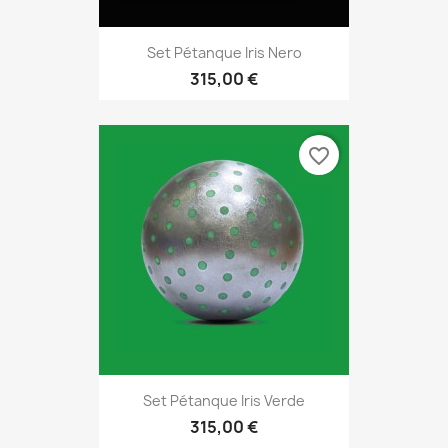
Set Pétanque Iris Nero
315,00 €
favorite_border
Set Pétanque Iris Verde
315,00 €