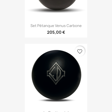
Set Pétanque Venus Carbone
205,00 €
favorite_border