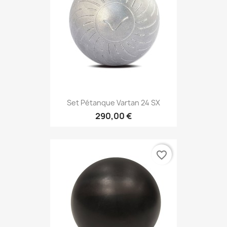
Set Pétanque Vartan 24 SX
290,00 €
favorite_border