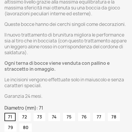
altissimo livello grazie alla massima equilibratura e la
massima sfericità mai ottenuta su una boccia da gioco
(lavorazioni peculiari interne ed esterne).
Queste bocce hanno dei cerchi singoli come decorazioni.
Il nuovo trattamento di brunitura migliora le performance
sia al tiro che in bocciata (con questo trattamento appare
un leggero alone rosso in corrispondenza del cordone di
saldatura).
Ogni terna di bocce viene venduta con pallino e
straccetto in omaggio.
Le incisioni vengono effettuate solo in maiuscolo e senza
caratteri speciali.
Garanzia 24 mesi.
Diametro (mm): 71
71
72
73
74
75
76
77
78
79
80