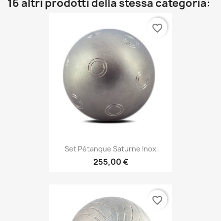
16 altri prodotti della stessa categoria:
favorite_border
Set Pétanque Saturne Inox
255,00 €
favorite_border