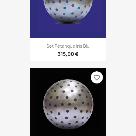
Set Pétanque Iris Blu
315,00 €
favorite_border