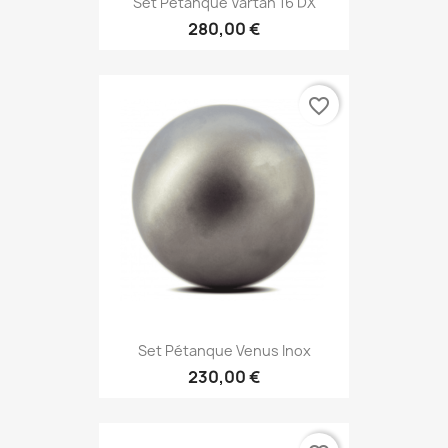
Set Pétanque Vartan 16 DX
280,00 €
favorite_border
Set Pétanque Venus Inox
230,00 €