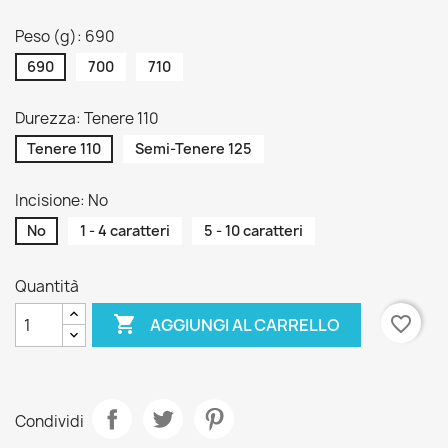
Peso (g): 690
690
700
710
Durezza: Tenere 110
Tenere 110
Semi-Tenere 125
Incisione: No
No
1 - 4 caratteri
5 - 10 caratteri
Quantità

favorite_border
AGGIUNGI AL CARRELLO
Condividi