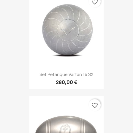
favorite_border
Set Pétanque Vartan 16 SX
280,00 €
favorite_border