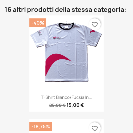
16 altri prodotti della stessa categoria:
-40%
favorite_border
T-Shirt Bianco/fucsia In...
15,00 €
25,00 €
-18,75%
favorite_border