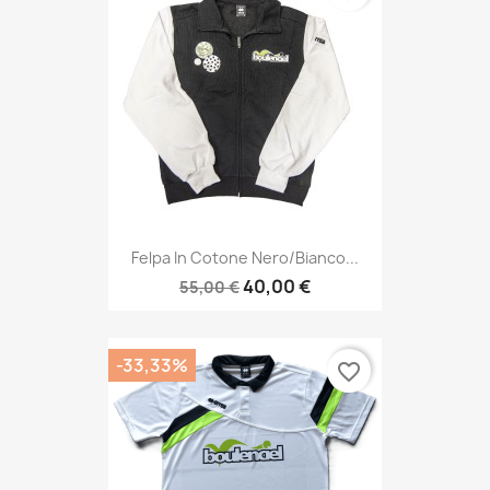
Felpa In Cotone Nero/bianco...
40,00 €
55,00 €
-33,33%
favorite_border