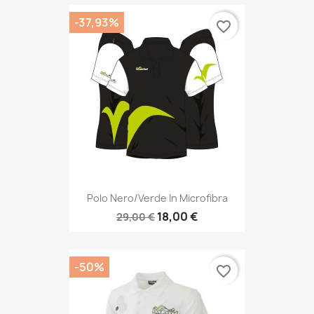
-37,93%
favorite_border
Polo Nero/verde In Microfibra
18,00 €
29,00 €
-50%
favorite_border