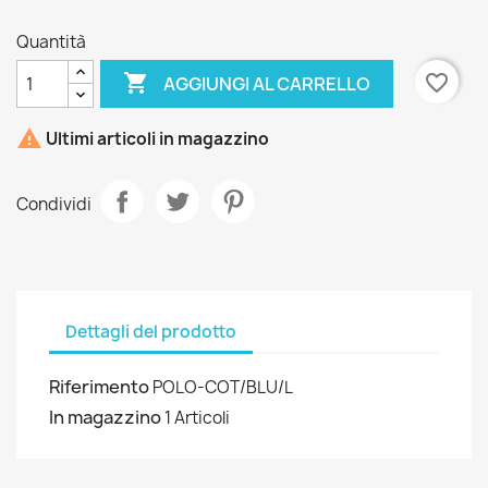
Quantità

favorite_border
AGGIUNGI AL CARRELLO

Ultimi articoli in magazzino
Condividi
Dettagli del prodotto
Riferimento
POLO-COT/BLU/L
In magazzino
1 Articoli