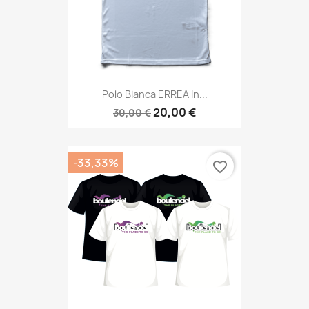
Polo Bianca ERREA In...
20,00 €
30,00 €
-33,33%
favorite_border