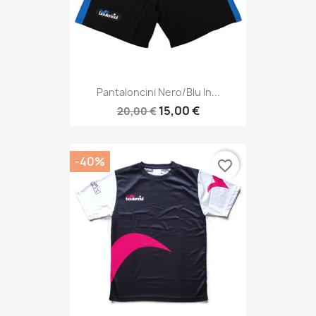
Pantaloncini Nero/blu In...
15,00 €
20,00 €
-40%
favorite_border