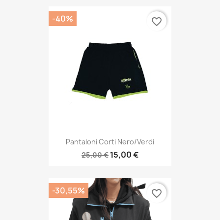
-40%
favorite_border
Pantaloni Corti Nero/verdi
15,00 €
25,00 €
-30,55%
favorite_border