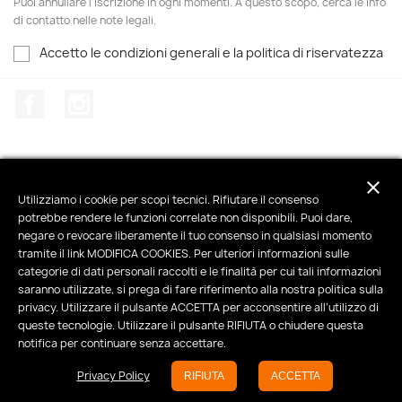
Puoi annullare l'iscrizione in ogni momenti. A questo scopo, cerca le info
di contatto nelle note legali.
Accetto le condizioni generali e la politica di riservatezza
Facebook
Instagram
close
Utilizziamo i cookie per scopi tecnici. Rifiutare il consenso
PRODOTTI

potrebbe rendere le funzioni correlate non disponibili. Puoi dare,
negare o revocare liberamente il tuo consenso in qualsiasi momento
LA NOSTRA AZIENDA

tramite il link MODIFICA COOKIES. Per ulteriori informazioni sulle
categorie di dati personali raccolti e le finalità per cui tali informazioni
saranno utilizzate, si prega di fare riferimento alla nostra politica sulla
IL TUO ACCOUNT

privacy. Utilizzare il pulsante ACCETTA per acconsentire all’utilizzo di
queste tecnologie. Utilizzare il pulsante RIFIUTA o chiudere questa
INFORMAZIONI NEGOZIO
keyboard_arrow_down
notifica per continuare senza accettare.
Privacy Policy
© 2026 - negozio online creato con PrestaShop™
RIFIUTA
ACCETTA