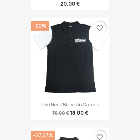
20,00 €
-50%
favorite_border
Polo Nera/Bianca In Cotone
18,00 €
36,00 €
-27,27%
favorite_border