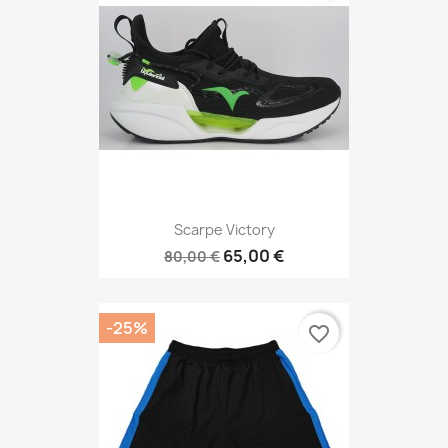
Scarpe Victory
65,00 €
80,00 €
-25%
favorite_border