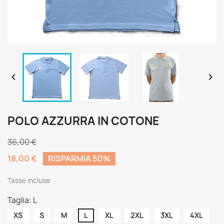


POLO AZZURRA IN COTONE
36,00 €
18,00 €
RISPARMIA 50%
Tasse incluse
Taglia: L
XS
S
M
L
XL
2XL
3XL
4XL