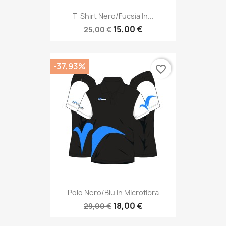
T-Shirt Nero/fucsia In...
15,00 €
25,00 €
-37,93%
favorite_border
Polo Nero/blu In Microfibra
18,00 €
29,00 €