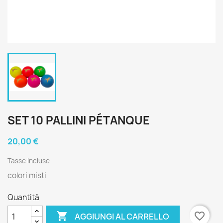
SET 10 PALLINI PÉTANQUE
20,00 €
Tasse incluse
colori misti
Quantità

favorite_border
AGGIUNGI AL CARRELLO