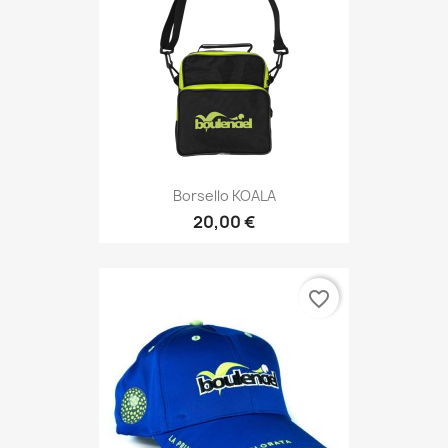
Borsello KOALA
20,00 €
favorite_border