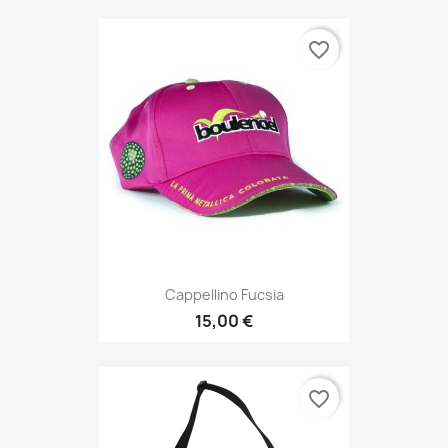
favorite_border
Cappellino Fucsia
15,00 €
favorite_border