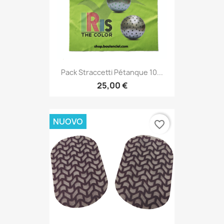
Pack Straccetti Pétanque 10...
25,00 €
NUOVO
favorite_border