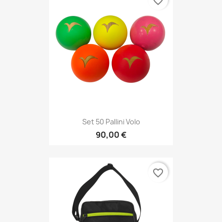
favorite_border
Set 50 Pallini Volo
90,00 €
favorite_border