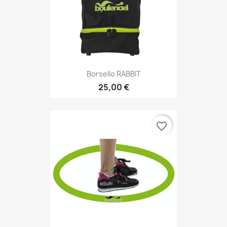
Borsello RABBIT
25,00 €
favorite_border