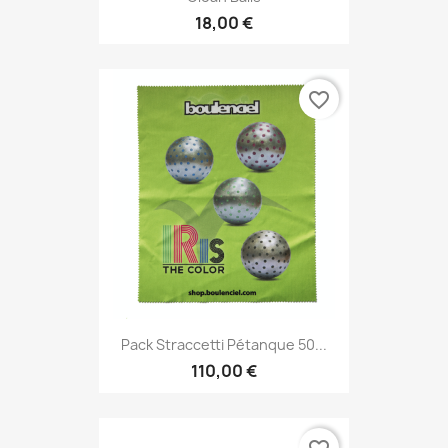
18,00 €
favorite_border
Pack Straccetti Pétanque 50...
110,00 €