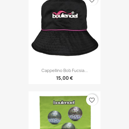
favorite_border
Cappellino Bob Fucsia...
15,00 €
favorite_border