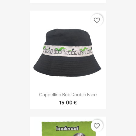
favorite_border
Cappellino Bob Double Face
15,00 €
favorite_border