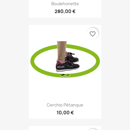
Boulehonette
280,00 €
favorite_border
Cerchio Pétanque
10,00 €