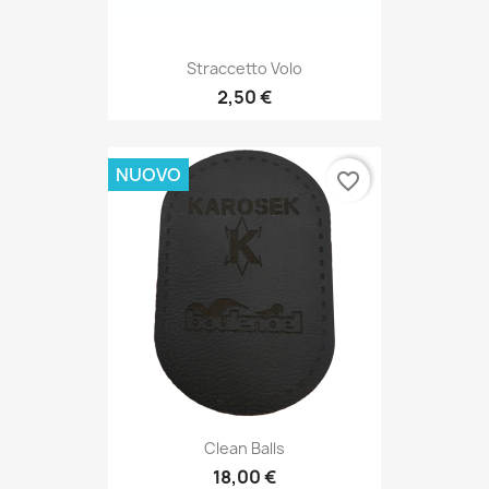
Straccetto Volo
2,50 €
NUOVO
favorite_border
Clean Balls
18,00 €