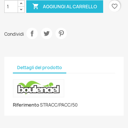

favorite_border
AGGIUNGI AL CARRELLO
Condividi
Dettagli del prodotto
Riferimento
STRACC/PACC/50