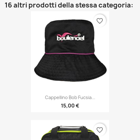
16 altri prodotti della stessa categoria:
favorite_border
Cappellino Bob Fucsia...
15,00 €
favorite_border