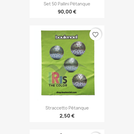
Set 50 Pallini Pétanque
90,00 €
favorite_border
Straccetto Pétanque
2,50 €