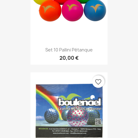
Set 10 Pallini Pétanque
20,00 €
favorite_border