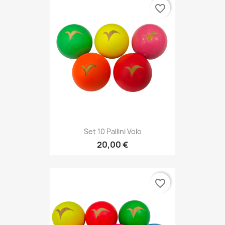
favorite_border
Set 10 Pallini Volo
20,00 €
favorite_border