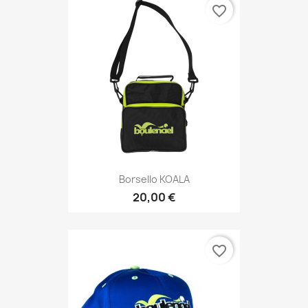
favorite_border
Borsello KOALA
20,00 €
favorite_border