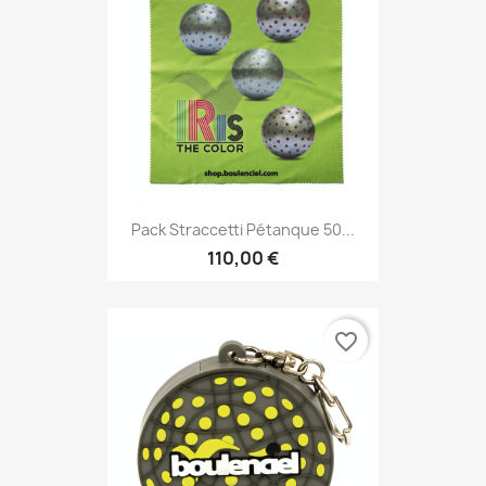
Pack Straccetti Pétanque 50...
110,00 €
favorite_border