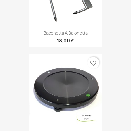
Bacchetta A Baionetta
18,00 €
favorite_border