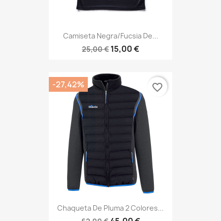
Camiseta Negra/fucsia De...
15,00 €
25,00 €
-27,42%
favorite_border
Chaqueta De Pluma 2 Colores...