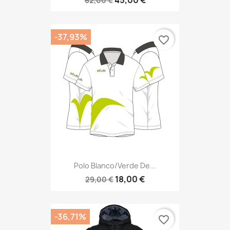
45,00 €
62,00 €
-37,93%
favorite_border
Polo Blanco/verde De...
18,00 €
29,00 €
-36,71%
favorite_border