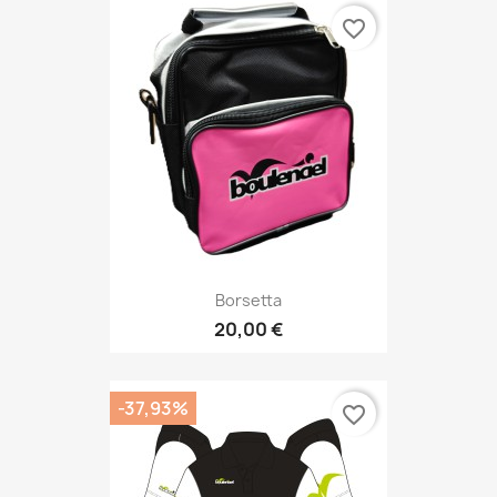
favorite_border
Borsetta
20,00 €
-37,93%
favorite_border