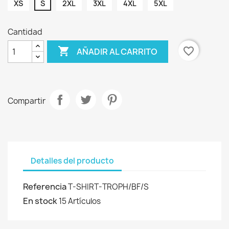
XS
S
2XL
3XL
4XL
5XL
Cantidad

favorite_border
AÑADIR AL CARRITO
Compartir
Detalles del producto
Referencia
T-SHIRT-TROPH/BF/S
En stock
15 Artículos