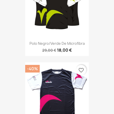
Polo Negro/verde De Microfibra
18,00 €
29,00 €
-40%
favorite_border