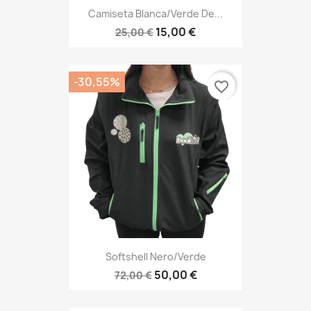
Camiseta Blanca/verde De...
15,00 €
25,00 €
-30,55%
favorite_border
Softshell Nero/verde
50,00 €
72,00 €