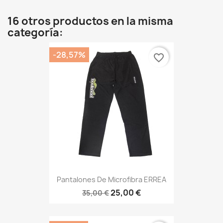
16 otros productos en la misma
categoría:
-28,57%
favorite_border
Pantalones De Microfibra ERREA
25,00 €
35,00 €