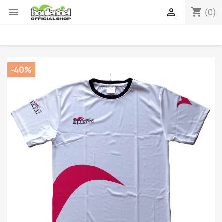
shopping_cart


(0)
-40%