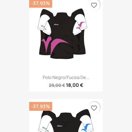
-37,93%
favorite_border
Polo Negro/fucsia De...
18,00 €
29,00 €
-37,93%
favorite_border