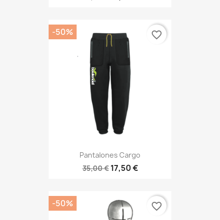
-50%
favorite_border
Pantalones Cargo
17,50 €
35,00 €
-50%
favorite_border