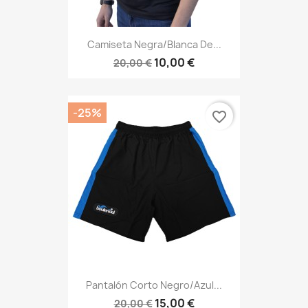
Camiseta Negra/blanca De...
10,00 €
20,00 €
-25%
favorite_border
Pantalón Corto Negro/azul...
15,00 €
20,00 €