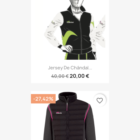
Jersey De Chándal...
20,00 €
40,00 €
-27,42%
favorite_border