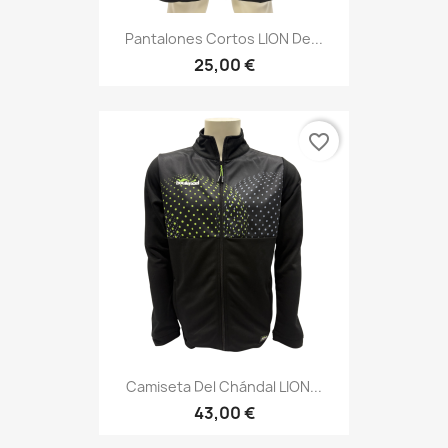
Pantalones Cortos LION De...
25,00 €
favorite_border
Camiseta Del Chándal LION...
43,00 €