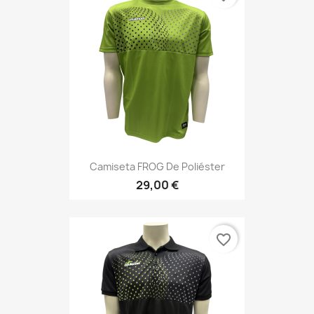
Camiseta FROG De Poliéster
29,00 €
favorite_border