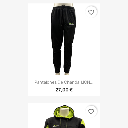
favorite_border
Pantalones De Chándal LION...
27,00 €
favorite_border