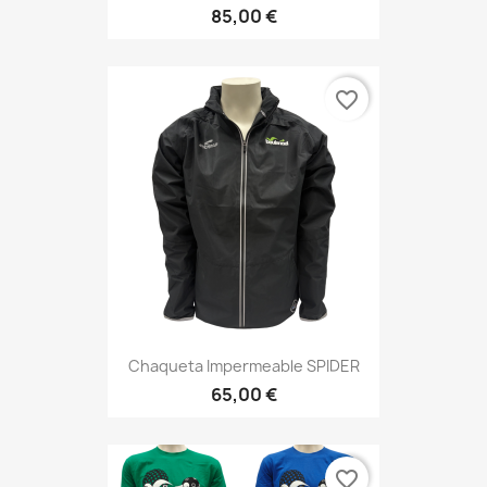
85,00 €
favorite_border
Chaqueta Impermeable SPIDER
65,00 €
favorite_border