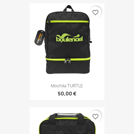
favorite_border
Mochila TURTLE
50,00 €
favorite_border