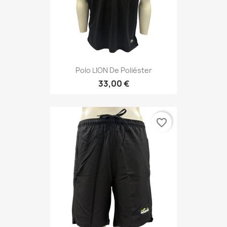
Polo LION De Poliéster
33,00 €
favorite_border