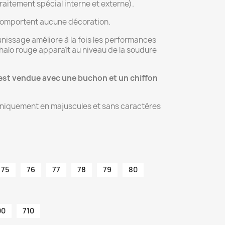
raitement spécial interne et externe).
 comportent aucune décoration.
nissage améliore à la fois les performances
 halo rouge apparaît au niveau de la soudure
 est vendue avec une buchon et un chiffon
uniquement en majuscules et sans caractères
75
76
77
78
79
80
00
710