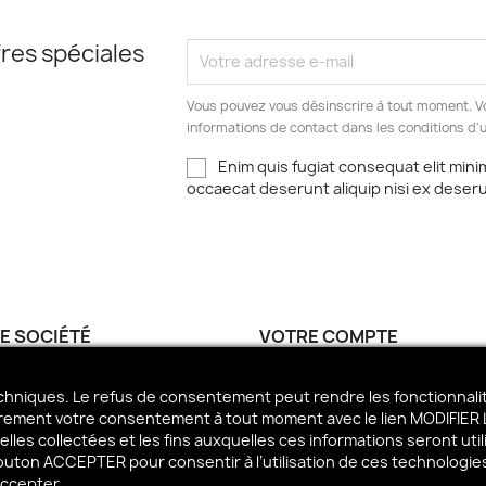
res spéciales
Vous pouvez vous désinscrire à tout moment. V
informations de contact dans les conditions d'ut
Enim quis fugiat consequat elit mini
occaecat deserunt aliquip nisi ex deser
E SOCIÉTÉ
VOTRE COMPTE
ctez-nous
Informations personnelles
techniques. Le refus de consentement peut rendre les fonctionnal
 Policy
Commandes
brement votre consentement à tout moment avec le lien MODIFIER 
ioni di vendita
Avoirs
es collectées et les fins auxquelles ces informations seront utili
er les Cookies
Adresses
e bouton ACCEPTER pour consentir à l’utilisation de ces technologi
accepter.