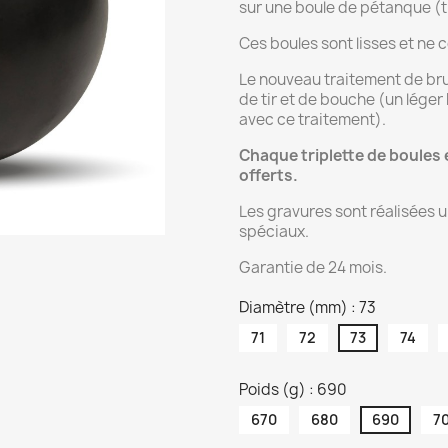
sur une boule de pétanque (t
Ces boules sont lisses et ne
Le nouveau traitement de bru
de tir et de bouche (un léger
avec ce traitement).
Chaque triplette de boules
offerts.
Les gravures sont réalisées 
spéciaux.
Garantie de 24 mois.
Diamètre (mm) : 73
71
72
73
74
Poids (g) : 690
670
680
690
7