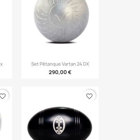
Aperçu rapide

ox
Set Pétanque Vartan 24 DX
290,00 €
vorite_border
favorite_border