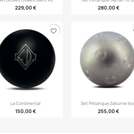
229,00 €
280,00 €
favorite_border
fa
Aperçu rapide
Aperçu rapide


La Continental
Set Pétanque Saturne In
150,00 €
255,00 €