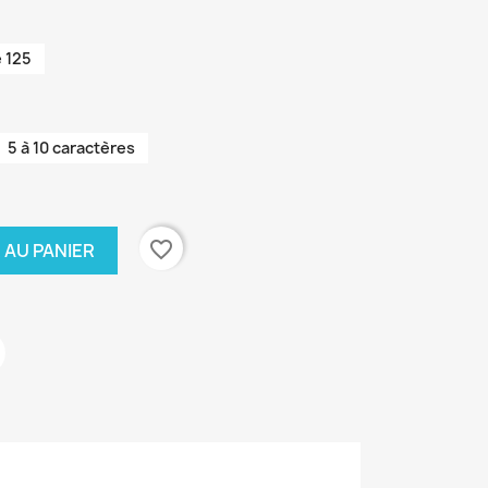
 125
5 à 10 caractères
favorite_border
 AU PANIER