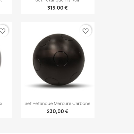
315,00 €
vorite_border
favorite_border
Aperçu rapide

ox
Set Pétanque Mercure Carbone
230,00 €