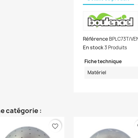
Référence
BPLC73T/VE
En stock
3 Produits
Fiche technique
Matériel
e catégorie :
favorite_border
fa