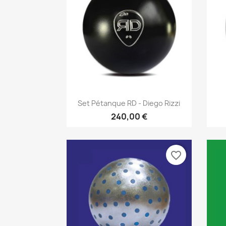
Aperçu rapide

Set Pétanque RD - Diego Rizzi
240,00 €
favorite_border