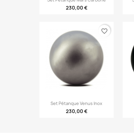
230,00 €
favorite_border
Aperçu rapide

Set Pétanque Venus Inox
230,00 €