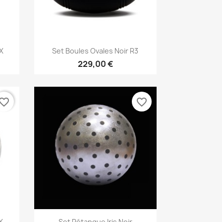
Aperçu rapide

X
Set Boules Ovales Noir R3
229,00 €
vorite_border
favorite_border
Aperçu rapide

X
Set Pétanque Iris Noir