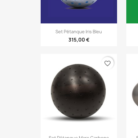
Aperçu rapide

Set Pétanque Iris Bleu
315,00 €
favorite_border
Aperçu rapide

Set Pétanque Mars Carbone