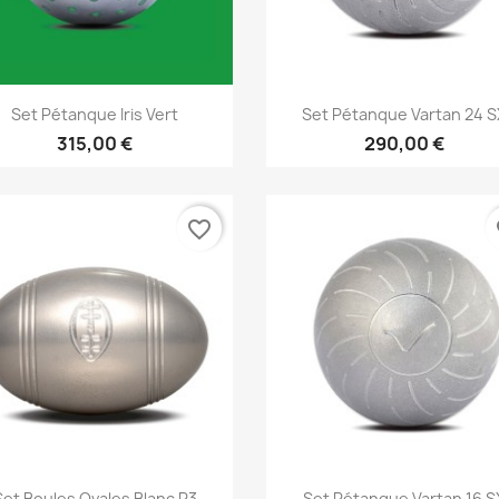
Aperçu rapide
Aperçu rapide


Set Pétanque Iris Vert
Set Pétanque Vartan 24 S
315,00 €
290,00 €
favorite_border
fa
Aperçu rapide
Aperçu rapide


Set Boules Ovales Blanc R3
Set Pétanque Vartan 16 S