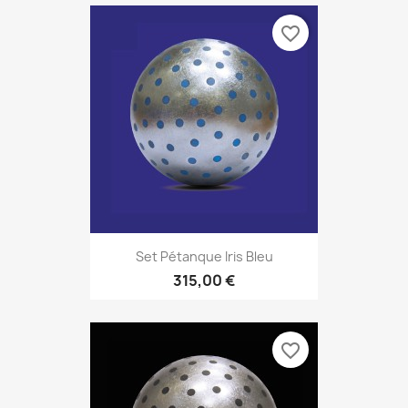
favorite_border
Set Pétanque Iris Bleu
315,00 €
favorite_border