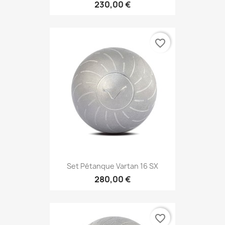
230,00 €
favorite_border
Set Pétanque Vartan 16 SX
280,00 €
favorite_border