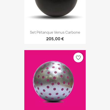
Set Pétanque Venus Carbone
205,00 €
favorite_border