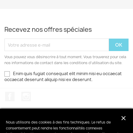
Recevez nos offres spéciales
Vous pouvez vous désinscrire à tout moment. Vous trouverez pour cela
nos informations de contact dans les conditions d'utilisation du site.
Enim quis fugiat consequat elit minim nisi eu occaecat
occaecat deserunt aliquip nisi ex deserunt.
Facebook
Instagram
close
Nous utilisons des cookies à des fins techniques. Le refus de
consentement peut rendre les fonctionnalités connexes
PRODUITS
