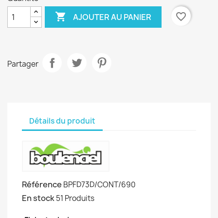

favorite_border
AJOUTER AU PANIER
Partager
Détails du produit
Référence
BPFD73D/CONT/690
En stock
51 Produits