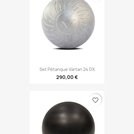
Set Pétanque Vartan 24 DX
290,00 €
favorite_border