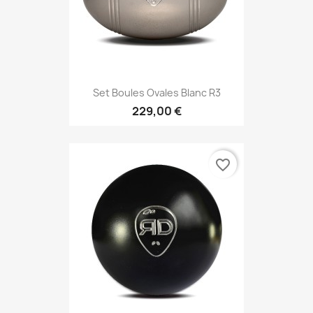
Set Boules Ovales Blanc R3
229,00 €
favorite_border