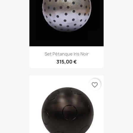
Set Pétanque Iris Noir
315,00 €
favorite_border