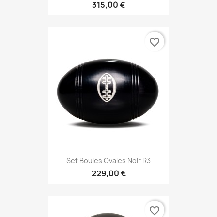
315,00 €
favorite_border
Set Boules Ovales Noir R3
229,00 €
favorite_border