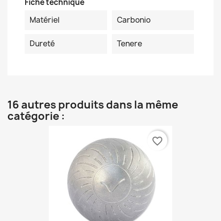
Fiche technique
Matériel
Carbonio
Dureté
Tenere
16 autres produits dans la même
catégorie :
favorite_border