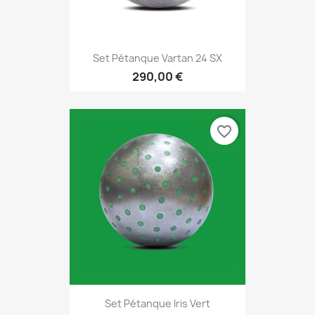
Set Pétanque Vartan 24 SX
290,00 €
favorite_border
Set Pétanque Iris Vert