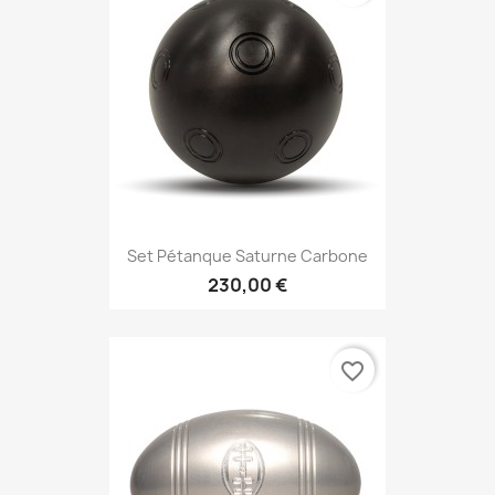
Set Pétanque Saturne Carbone
230,00 €
favorite_border