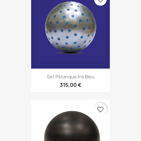
Set Pétanque Iris Bleu
315,00 €
favorite_border