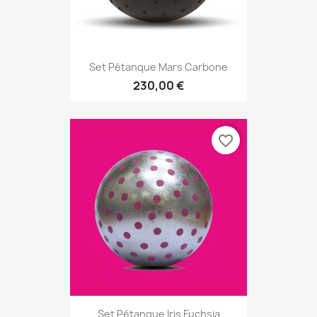
Set Pétanque Mars Carbone
230,00 €
favorite_border
Set Pétanque Iris Fuchsia