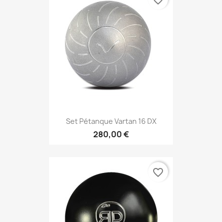
favorite_border
Set Pétanque Vartan 16 DX
280,00 €
favorite_border