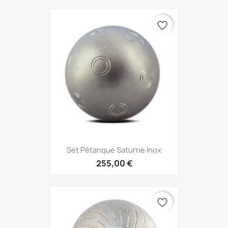
favorite_border
Set Pétanque Saturne Inox
255,00 €
favorite_border