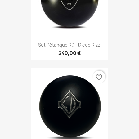
Set Pétanque RD - Diego Rizzi
240,00 €
favorite_border