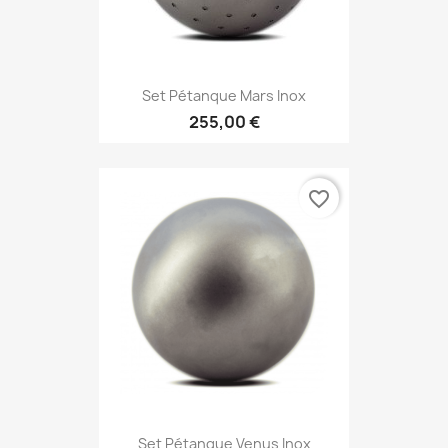
Set Pétanque Mars Inox
255,00 €
favorite_border
Set Pétanque Venus Inox