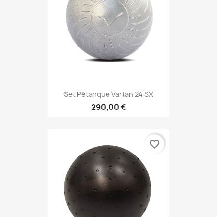
Set Pétanque Vartan 24 SX
290,00 €
favorite_border