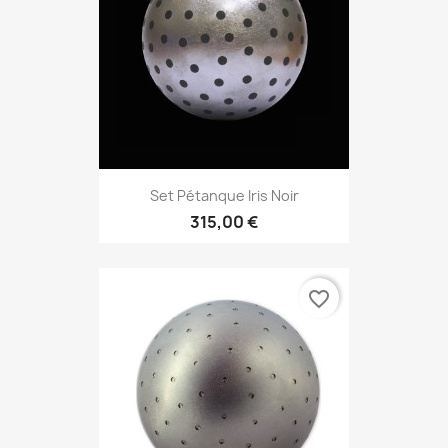
Set Pétanque Iris Noir
315,00 €
favorite_border