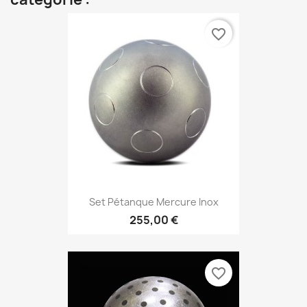
favorite_border
Set Pétanque Mercure Inox
255,00 €
favorite_border