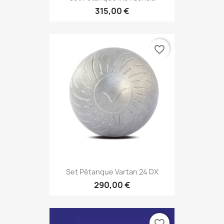
315,00 €
favorite_border
Set Pétanque Vartan 24 DX
290,00 €
favorite_border