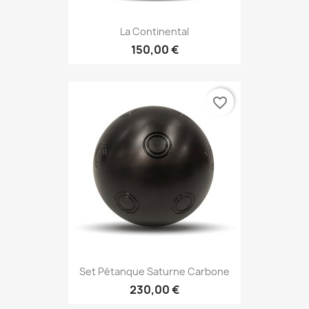
La Continental
150,00 €
favorite_border
Set Pétanque Saturne Carbone
230,00 €