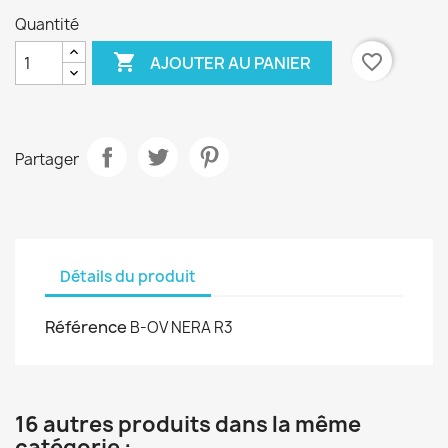
Quantité

favorite_border
AJOUTER AU PANIER
Partager
Détails du produit
Référence
B-OV NERA R3
16 autres produits dans la même
catégorie :