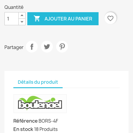
Quantité

favorite_border
AJOUTER AU PANIER
Partager
Détails du produit
Référence
BORS-4F
En stock
18 Produits