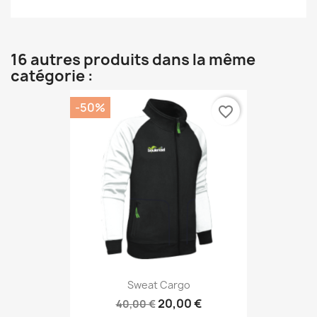
16 autres produits dans la même
catégorie :
-50%
favorite_border
Sweat Cargo
20,00 €
40,00 €