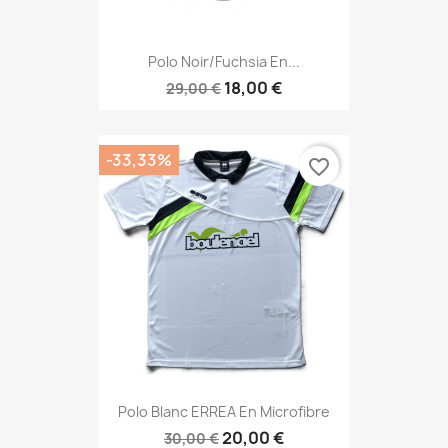
Polo Noir/fuchsia En...
18,00 €
29,00 €
-33,33%
favorite_border
Polo Blanc ERREA En Microfibre
20,00 €
30,00 €