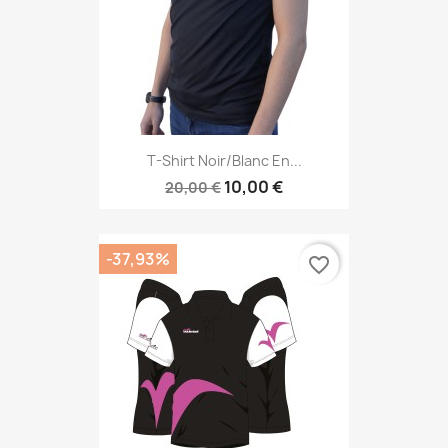
T-Shirt Noir/blanc En...
10,00 €
20,00 €
-37,93%
favorite_border