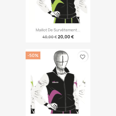
Maillot De Survêtement...
20,00 €
40,00 €
-50%
favorite_border