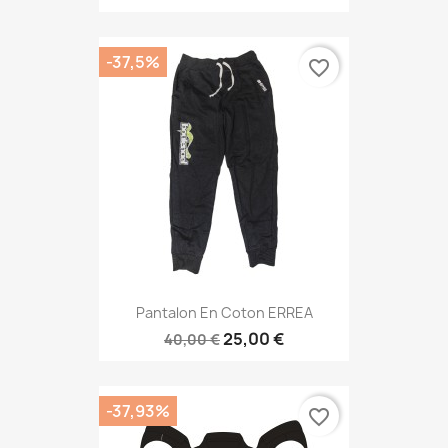
-37,5%
favorite_border
Pantalon En Coton ERREA
25,00 €
40,00 €
-37,93%
favorite_border