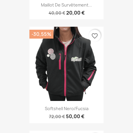
Maillot De Survêtement...
20,00 €
40,00 €
-30,55%
favorite_border
Softshell Nero/fucsia
50,00 €
72,00 €