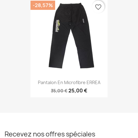
-28,57%
favorite_border
Pantalon En Microfibre ERREA
25,00 €
35,00 €
Recevez nos offres spéciales