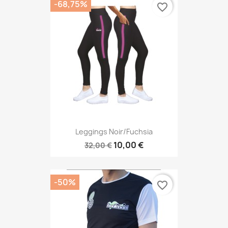
-68,75%
favorite_border
Leggings Noir/fuchsia
10,00 €
32,00 €
-50%
favorite_border