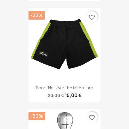
-25%
favorite_border
Short Noir/vert En Microfibre
15,00 €
20,00 €
-50%
favorite_border