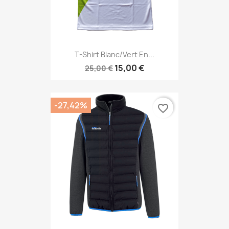
T-Shirt Blanc/vert En...
15,00 €
25,00 €
-27,42%
favorite_border