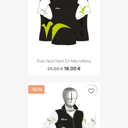
Polo Noir/vert En Microfibre
18,00 €
29,00 €
-50%
favorite_border