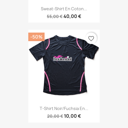
Sweat-Shirt En Coton...
40,00 €
55,00 €
-50%
favorite_border
T-Shirt Noir/Fuchsia En...
10,00 €
20,00 €