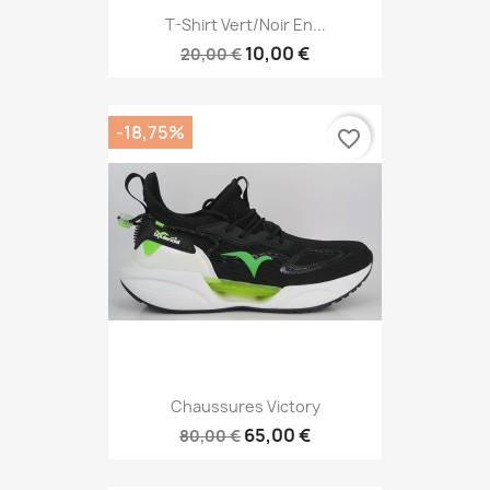
T-Shirt Vert/Noir En...
10,00 €
20,00 €
-18,75%
favorite_border
Chaussures Victory
65,00 €
80,00 €