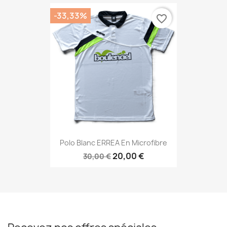
-33,33%
favorite_border
Polo Blanc ERREA En Microfibre
20,00 €
30,00 €