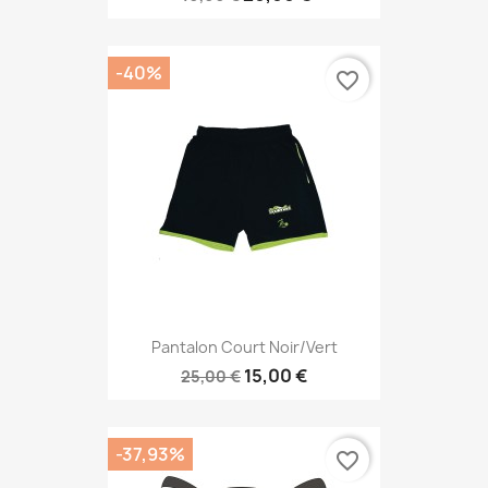
-40%
favorite_border
Pantalon Court Noir/vert
15,00 €
25,00 €
-37,93%
favorite_border