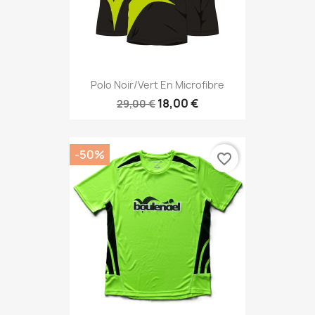
Polo Noir/vert En Microfibre
18,00 €
29,00 €
-50%
favorite_border