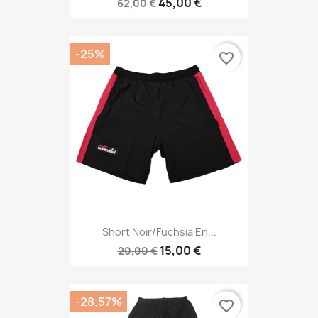
45,00 €
62,00 €
-25%
favorite_border
Short Noir/fuchsia En...
15,00 €
20,00 €
-28,57%
favorite_border