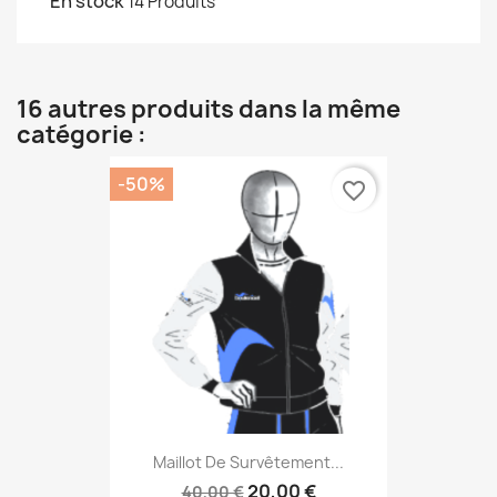
En stock
14 Produits
16 autres produits dans la même
catégorie :
-50%
favorite_border
Maillot De Survêtement...
20,00 €
40,00 €