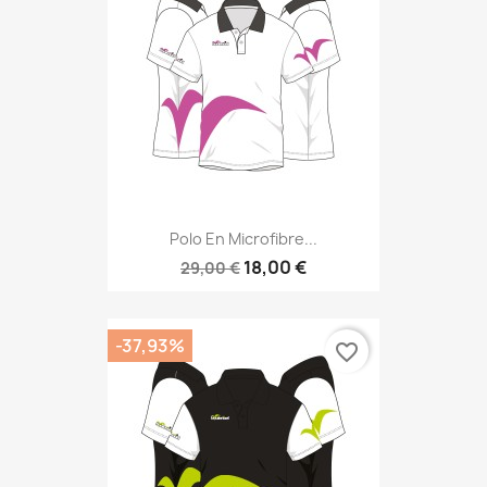
Polo En Microfibre...
18,00 €
29,00 €
-37,93%
favorite_border