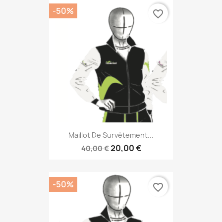
-50%
favorite_border
Maillot De Survêtement...
20,00 €
40,00 €
-50%
favorite_border