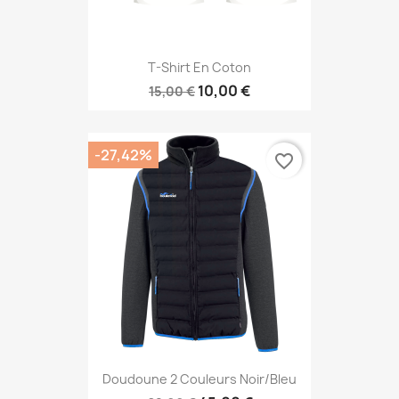
T-Shirt En Coton
10,00 €
15,00 €
-27,42%
favorite_border
Doudoune 2 Couleurs Noir/bleu