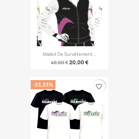
Maillot De Survêtement...
20,00 €
40,00 €
-33,33%
favorite_border