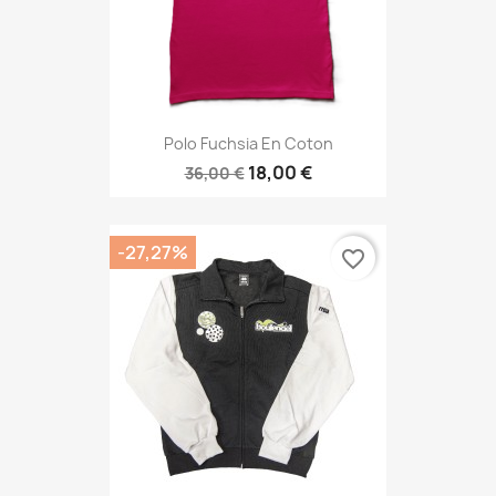
Polo Fuchsia En Coton
18,00 €
36,00 €
-27,27%
favorite_border