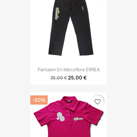
Pantalon En Microfibre ERREA
25,00 €
35,00 €
-50%
favorite_border