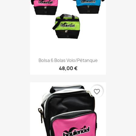
Bolsa 6 Bolas Volo/pètanque
48,00 €
favorite_border