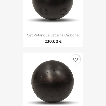
Set Pétanque Saturne Carbone
230,00 €
favorite_border