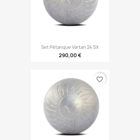
Set Pétanque Vartan 24 SX
290,00 €
favorite_border