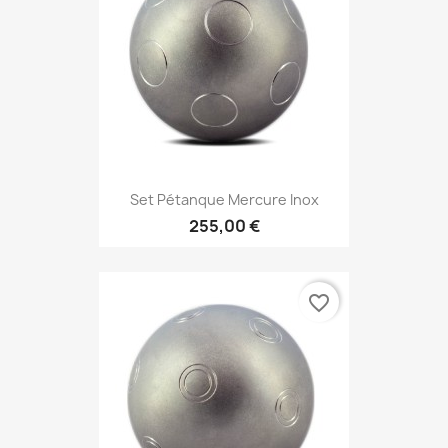
Set Pétanque Mercure Inox
255,00 €
favorite_border