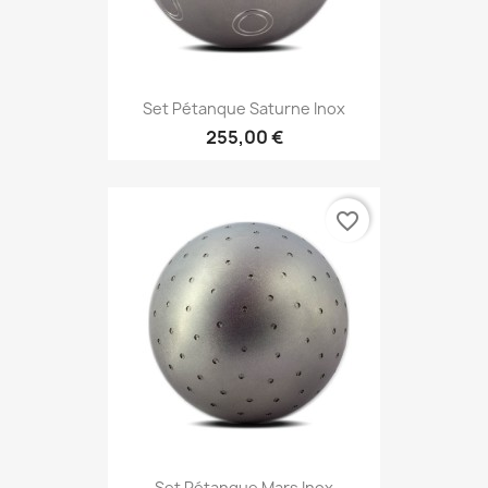
Set Pétanque Saturne Inox
255,00 €
favorite_border
Set Pétanque Mars Inox