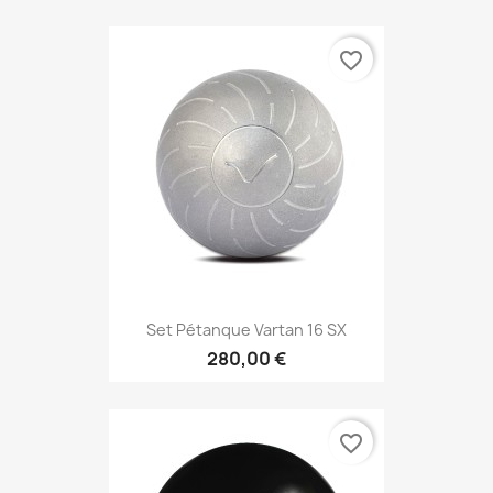
favorite_border
Set Pétanque Vartan 16 SX
280,00 €
favorite_border