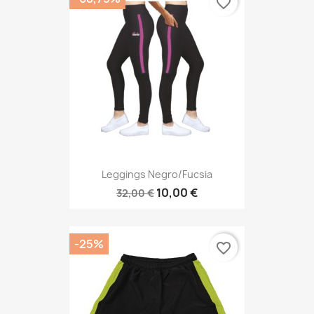
favorite_border
Leggings Negro/fucsia
10,00 €
32,00 €
-25%
favorite_border