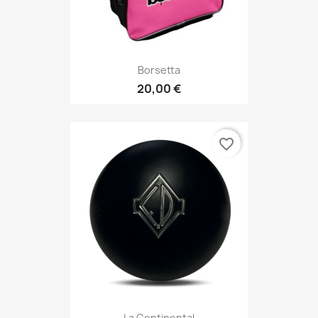
Borsetta
20,00 €
favorite_border
La Continental