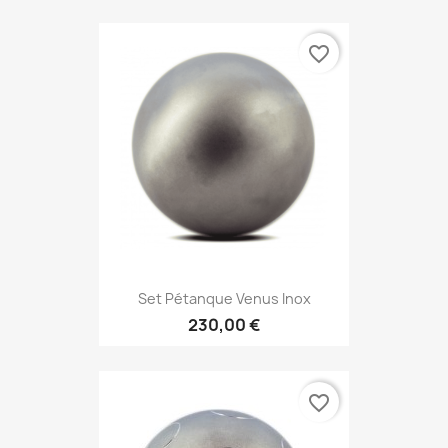
favorite_border
Set Pétanque Venus Inox
230,00 €
favorite_border