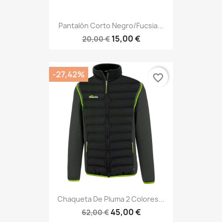
Pantalón Corto Negro/fucsia...
15,00 €
20,00 €
-27,42%
favorite_border
Chaqueta De Pluma 2 Colores...
45,00 €
62,00 €