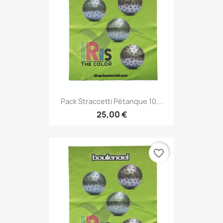
Pack Straccetti Pétanque 10...
25,00 €
favorite_border