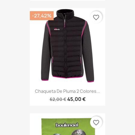
-27,42%
favorite_border
Chaqueta De Pluma 2 Colores...
45,00 €
62,00 €
favorite_border