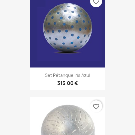
favorite_border
Set Pétanque Iris Azul
315,00 €
favorite_border