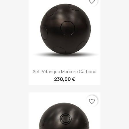
favorite_border
Set Pétanque Mercure Carbone
230,00 €
favorite_border