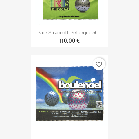
Pack Straccetti Pétanque 50...
110,00 €
favorite_border