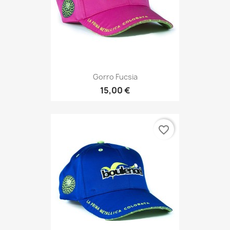
Gorro Fucsia
15,00 €
favorite_border