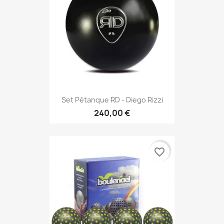
Set Pétanque RD - Diego Rizzi
240,00 €
favorite_border