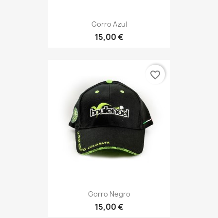
Gorro Azul
15,00 €
favorite_border
Gorro Negro
15,00 €