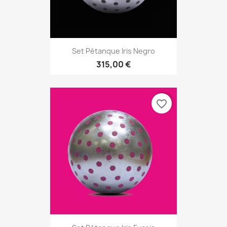
Set Pétanque Iris Negro
315,00 €
favorite_border