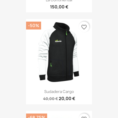
150,00 €
-50%
favorite_border
Sudadera Cargo
20,00 €
40,00 €
-68,75%