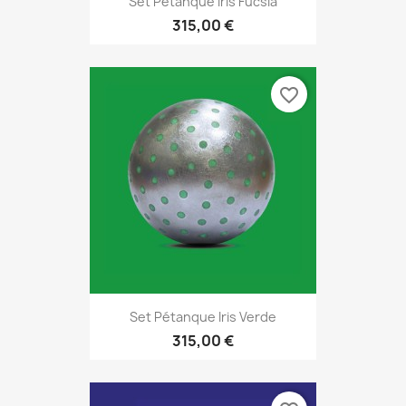
Set Pétanque Iris Fucsia
315,00 €
favorite_border
Set Pétanque Iris Verde
315,00 €