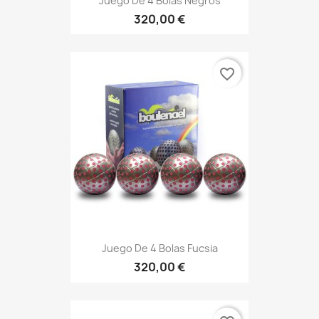
Juego De 4 Bolas Negros
320,00 €
favorite_border
Juego De 4 Bolas Fucsia
320,00 €