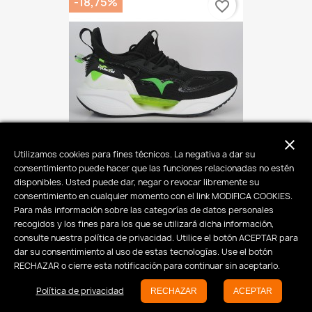
-18,75%
favorite_border
close
Utilizamos cookies para fines técnicos. La negativa a dar su
consentimiento puede hacer que las funciones relacionadas no estén
Zapatos Victory
disponibles. Usted puede dar, negar o revocar libremente su
65,00 €
80,00 €
consentimiento en cualquier momento con el link MODIFICA COOKIES.
Para más información sobre las categorías de datos personales
recogidos y los fines para los que se utilizará dicha información,
consulte nuestra política de privacidad. Utilice el botón ACEPTAR para
-50%
favorite_border
dar su consentimiento al uso de estas tecnologías. Use el botón
RECHAZAR o cierre esta notificación para continuar sin aceptarlo.
Política de privacidad
RECHAZAR
ACEPTAR