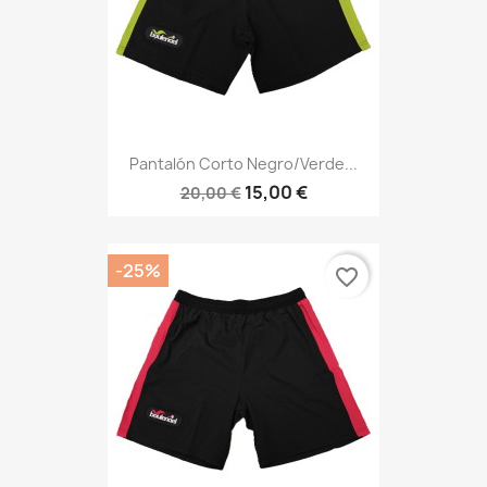
Pantalón Corto Negro/verde...
15,00 €
20,00 €
-25%
favorite_border