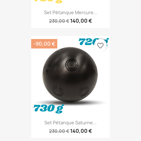
Set Pétanque Mercure...
140,00 €
230,00 €
-90,00 €
favorite_border
Set Pétanque Saturne...
140,00 €
230,00 €