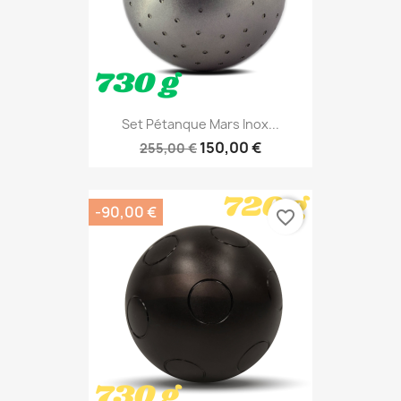
Set Pétanque Mars Inox...
150,00 €
255,00 €
-90,00 €
favorite_border