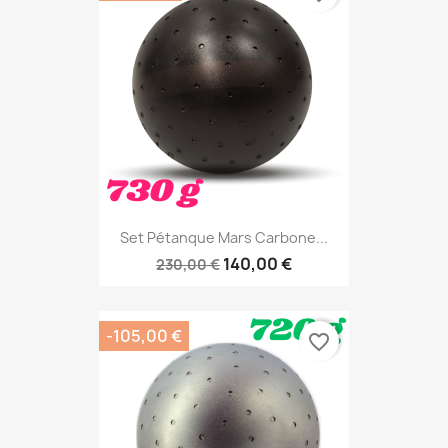
Set Pétanque Mars Carbone...
140,00 €
230,00 €
-105,00 €
favorite_border