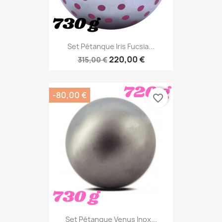
Set Pétanque Iris Fucsia...
220,00 €
315,00 €
-80,00 €
favorite_border
Set Pétanque Venus Inox...