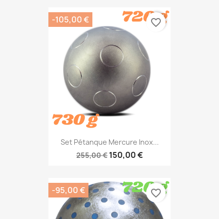
-105,00 €
favorite_border
Set Pétanque Mercure Inox...
150,00 €
255,00 €
-95,00 €
favorite_border