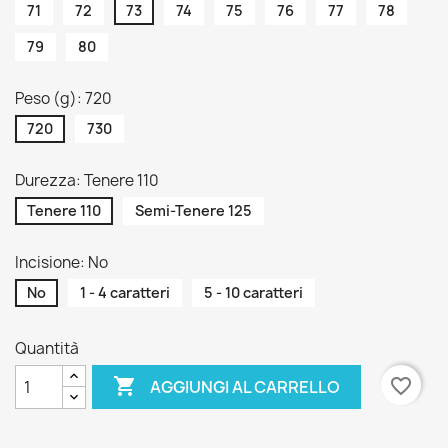
71
72
73
74
75
76
77
78
79
80
Peso (g): 720
720
730
Durezza: Tenere 110
Tenere 110
Semi-Tenere 125
Incisione: No
No
1 - 4 caratteri
5 - 10 caratteri
Quantità

favorite_border
AGGIUNGI AL CARRELLO