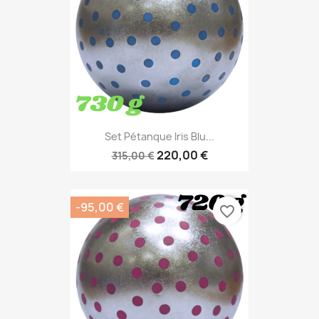
Set Pétanque Iris Blu...
220,00 €
315,00 €
-95,00 €
favorite_border