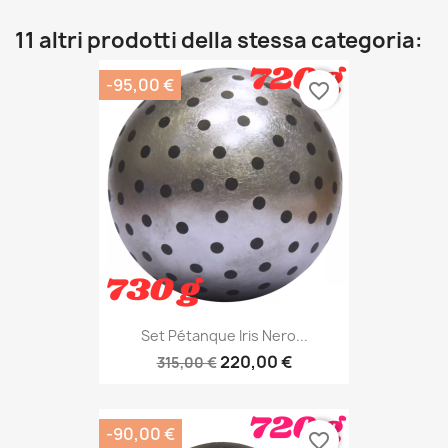
11 altri prodotti della stessa categoria:
-95,00 €
favorite_border
Set Pétanque Iris Nero...
220,00 €
315,00 €
-90,00 €
favorite_border