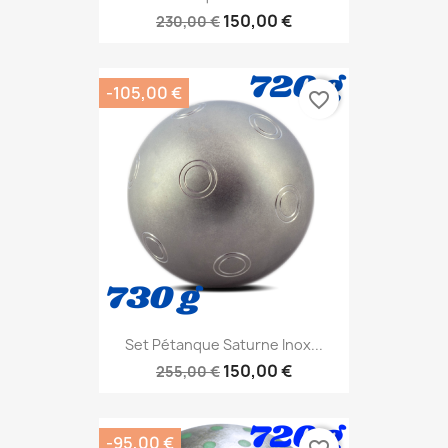
150,00 €
230,00 €
-105,00 €
favorite_border
Set Pétanque Saturne Inox...
150,00 €
255,00 €
-95,00 €