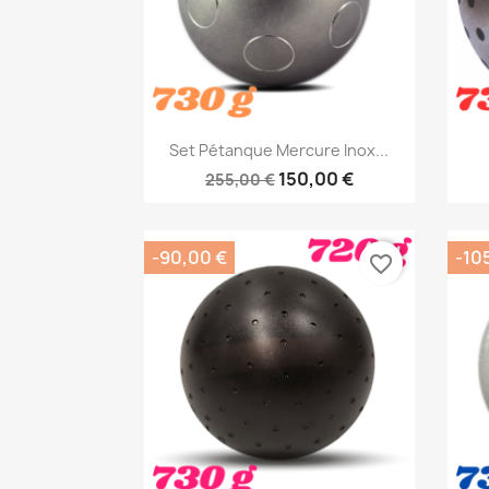
Aperçu rapide

Set Pétanque Mercure Inox...
150,00 €
255,00 €
-90,00 €
-10
favorite_border