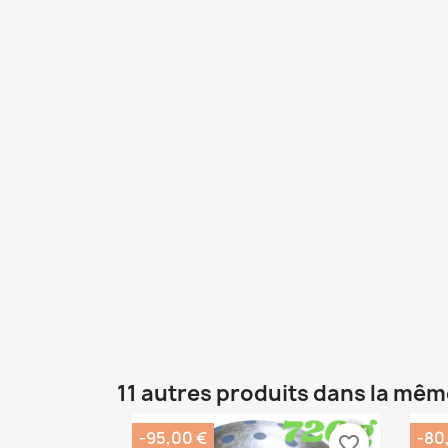
11 autres produits dans la mêm
-95,00 €
-80
favorite_border