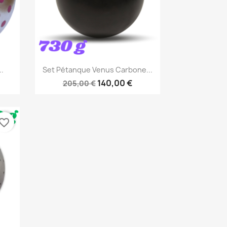
Aperçu rapide

..
Set Pétanque Venus Carbone...
140,00 €
205,00 €
vorite_border