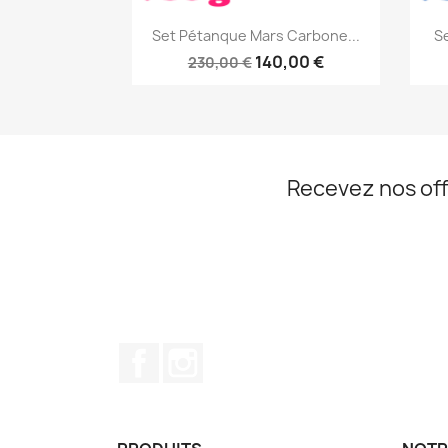
Aperçu rapide

Set Pétanque Mars Carbone...
S
140,00 €
230,00 €
Recevez nos off
Facebook
Instagram