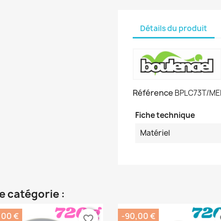
Détails du produit
Référence
BPLC73T/ME
Fiche technique
Matériel
e catégorie :
,00 €
-90,00 €
favorite_border
fa