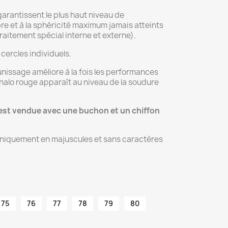
garantissent le plus haut niveau de
re et à la sphéricité maximum jamais atteints
raitement spécial interne et externe).
cercles individuels.
nissage améliore à la fois les performances
 halo rouge apparaît au niveau de la soudure
 est vendue avec une buchon et un chiffon
uniquement en majuscules et sans caractères
75
76
77
78
79
80