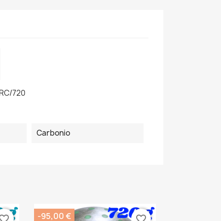
RC/720
Carbonio
-95,00 €
vorite_border
favorite_border