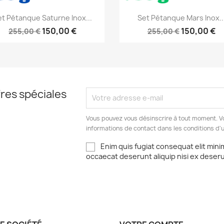
Aperçu rapide
Aperçu rapide


et Pétanque Saturne Inox...
Set Pétanque Mars Inox..
150,00 €
150,00 €
255,00 €
255,00 €
res spéciales
Vous pouvez vous désinscrire à tout moment. V
informations de contact dans les conditions d'ut
Enim quis fugiat consequat elit mini
occaecat deserunt aliquip nisi ex deser