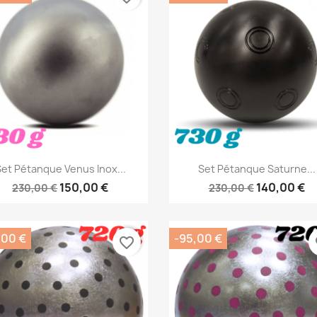
Aperçu rapide
Aperçu rapide


et Pétanque Venus Inox...
Set Pétanque Saturne...
150,00 €
140,00 €
230,00 €
230,00 €
,00 €
-95,00 €
favorite_border
fa