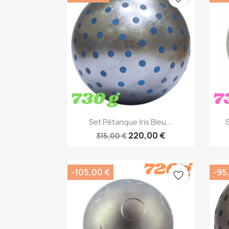
Aperçu rapide

Set Pétanque Iris Bleu...
S
220,00 €
315,00 €
-105,00 €
-95
favorite_border