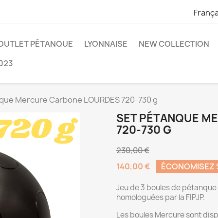
França
OUTLET PÉTANQUE
LYONNAISE
NEW COLLECTION
023
nque Mercure Carbone LOURDES 720-730 g
SET PÉTANQUE M
720-730 G
230,00 €
140,00 €
ÉCONOMISEZ
Jeu de 3 boules de pétanque
homologuées par la FIPJP.
Les boules Mercure sont disp