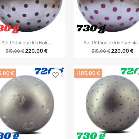
Aperçu rapide
Aperçu rapide


Set Pétanque Iris Noir...
Set Pétanque Iris Fuchsia.
220,00 €
220,00 €
315,00 €
315,00 €
5,00 €
-105,00 €
favorite_border
fa