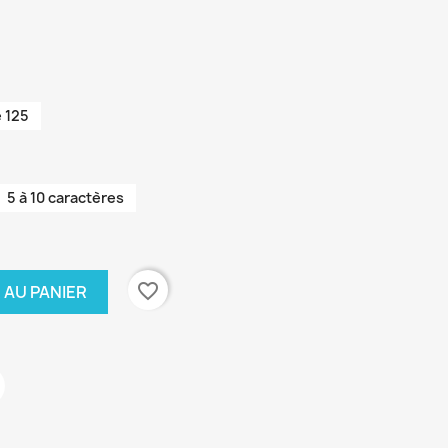
 125
5 à 10 caractères
favorite_border
 AU PANIER