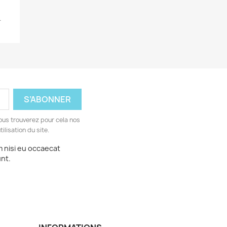
.
ous trouverez pour cela nos
ilisation du site.
m nisi eu occaecat
unt.