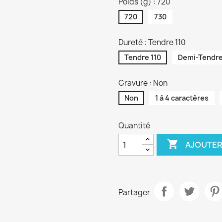
Poids (g) : 720
720
730
Dureté : Tendre 110
Tendre 110
Demi-Tendre
Gravure : Non
Non
1 à 4 caractères
Quantité

AJOUTER
Partager