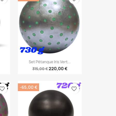
Aperçu rapide

Set Pétanque Iris Vert...
220,00 €
315,00 €
-65,00 €
vorite_border
favorite_border