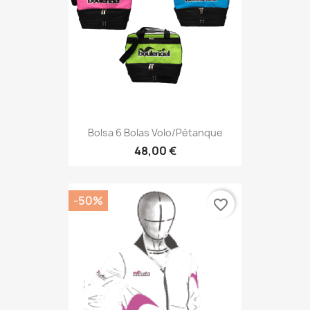
Bolsa 6 Bolas Volo/pètanque
48,00 €
-50%
favorite_border