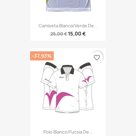
Camiseta Blanca/verde De...
15,00 €
25,00 €
-37,93%
favorite_border
Polo Blanco/fucsia De...