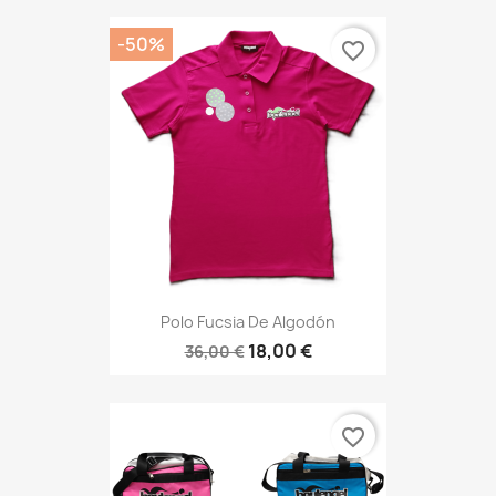
-50%
favorite_border
Polo Fucsia De Algodón
18,00 €
36,00 €
favorite_border