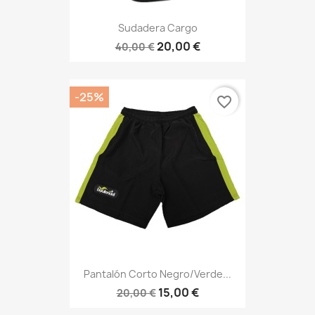
Sudadera Cargo
20,00 €
40,00 €
-25%
favorite_border
Pantalón Corto Negro/verde...
15,00 €
20,00 €