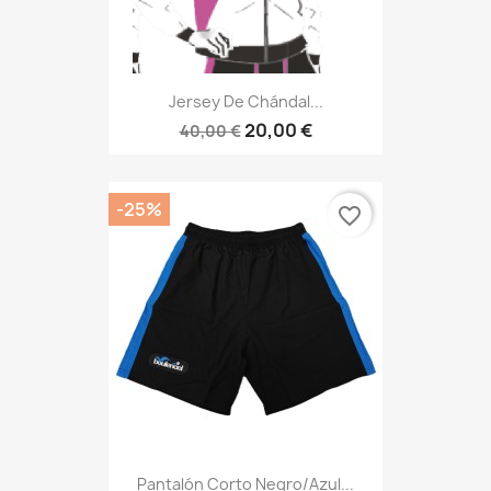
Jersey De Chándal...
20,00 €
40,00 €
-25%
favorite_border
Pantalón Corto Negro/azul...