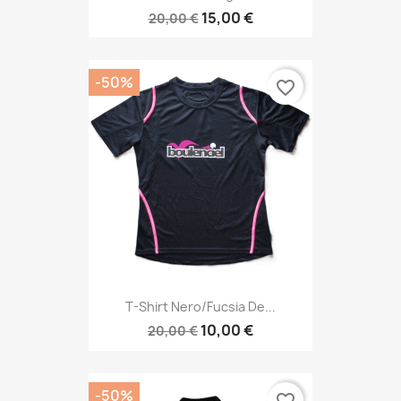
15,00 €
20,00 €
-50%
favorite_border
T-Shirt Nero/Fucsia De...
10,00 €
20,00 €
-50%
favorite_border