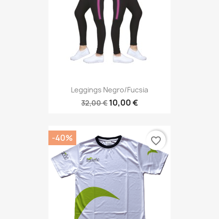
Leggings Negro/fucsia
10,00 €
32,00 €
-40%
favorite_border