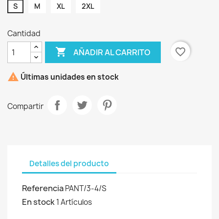
S
M
XL
2XL
Cantidad

favorite_border
AÑADIR AL CARRITO

Últimas unidades en stock
Compartir
Detalles del producto
Referencia
PANT/3-4/S
En stock
1 Artículos