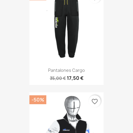
Pantalones Cargo
17,50 €
35,00 €
-50%
favorite_border