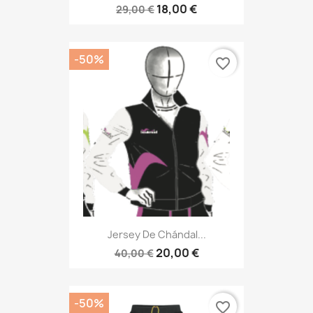
18,00 €
29,00 €
-50%
favorite_border
Jersey De Chándal...
20,00 €
40,00 €
-50%
favorite_border