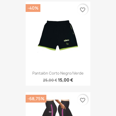
-40%
favorite_border
Pantalón Corto Negro/verde
15,00 €
25,00 €
-68,75%
favorite_border