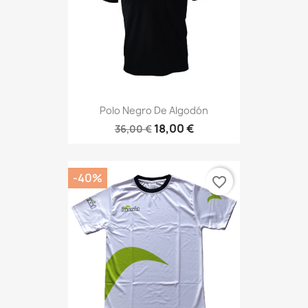
Polo Negro De Algodón
18,00 €
36,00 €
-40%
favorite_border