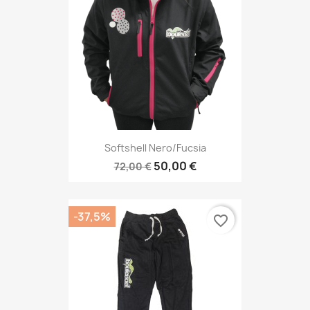
Softshell Nero/fucsia
50,00 €
72,00 €
-37,5%
favorite_border