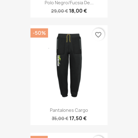
Polo Negro/fucsia De...
18,00 €
29,00 €
-50%
favorite_border
Pantalones Cargo
17,50 €
35,00 €