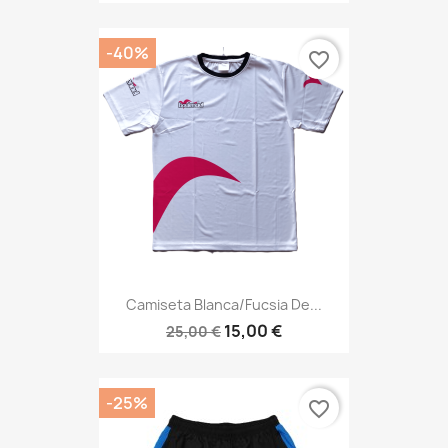
-40%
favorite_border
Camiseta Blanca/fucsia De...
15,00 €
25,00 €
-25%
favorite_border