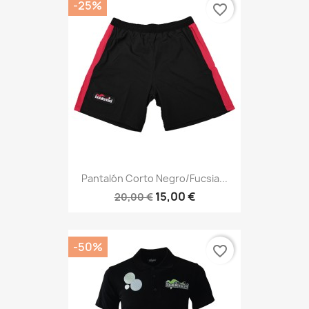
-25%
favorite_border
Pantalón Corto Negro/fucsia...
15,00 €
20,00 €
-50%
favorite_border