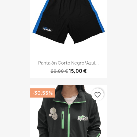
Pantalón Corto Negro/azul...
15,00 €
20,00 €
-30,55%
favorite_border