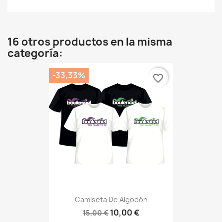
16 otros productos en la misma
categoría:
-33,33%
favorite_border
Camiseta De Algodón
10,00 €
15,00 €