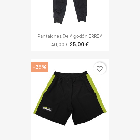
Pantalones De Algodón ERREA
25,00 €
40,00 €
-25%
favorite_border