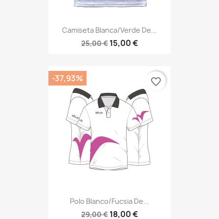
Camiseta Blanca/verde De...
15,00 €
25,00 €
-37,93%
favorite_border
Polo Blanco/fucsia De...
18,00 €
29,00 €