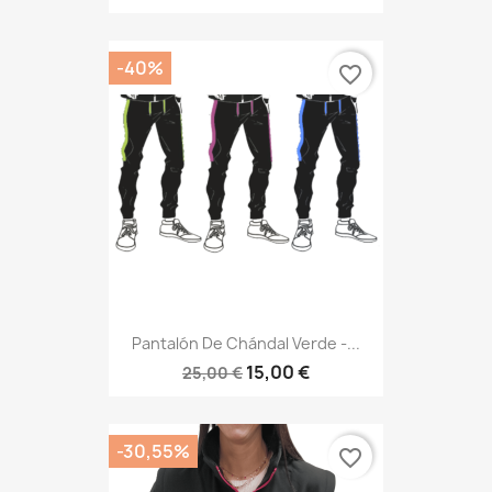
-40%
favorite_border
Pantalón De Chándal Verde -...
15,00 €
25,00 €
-30,55%
favorite_border