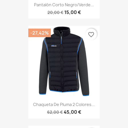
Pantalón Corto Negro/verde...
15,00 €
20,00 €
-27,42%
favorite_border
Chaqueta De Pluma 2 Colores...
45,00 €
62,00 €