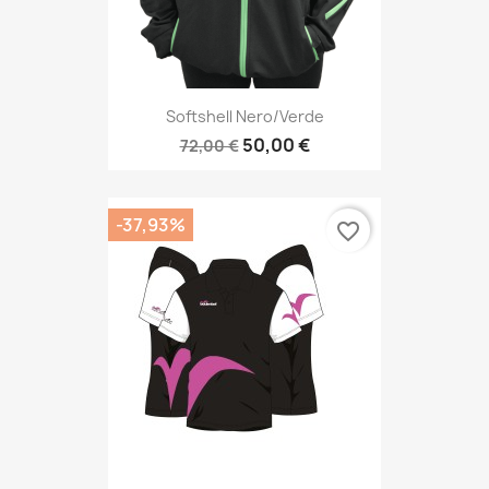
Softshell Nero/verde
50,00 €
72,00 €
-37,93%
favorite_border