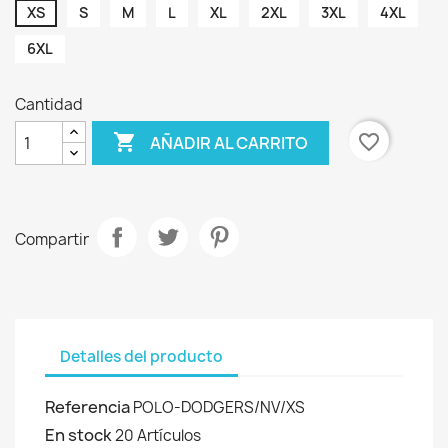
XS
S
M
L
XL
2XL
3XL
4XL
6XL
Cantidad

favorite_border
AÑADIR AL CARRITO
Compartir
Detalles del producto
Referencia
POLO-DODGERS/NV/XS
En stock
20 Artículos