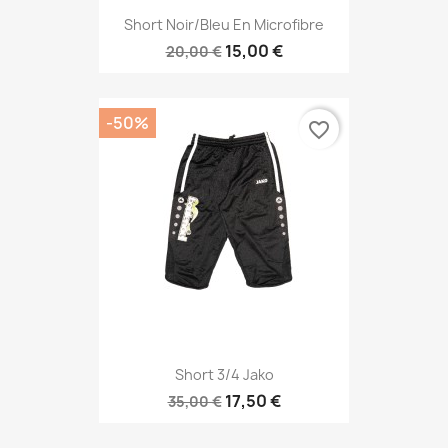
Short Noir/bleu En Microfibre
15,00 €
20,00 €
-50%
favorite_border
Short 3/4 Jako
17,50 €
35,00 €