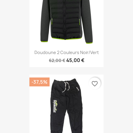
Doudoune 2 Couleurs Noir/vert
45,00 €
62,00 €
-37,5%
favorite_border