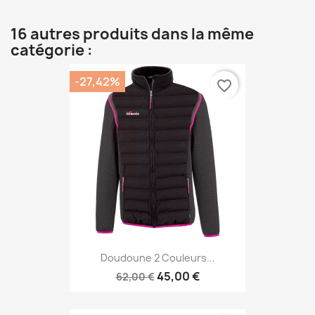
16 autres produits dans la même
catégorie :
-27,42%
favorite_border
Doudoune 2 Couleurs...
45,00 €
62,00 €