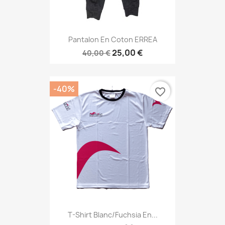
Pantalon En Coton ERREA
25,00 €
40,00 €
-40%
favorite_border
T-Shirt Blanc/fuchsia En...