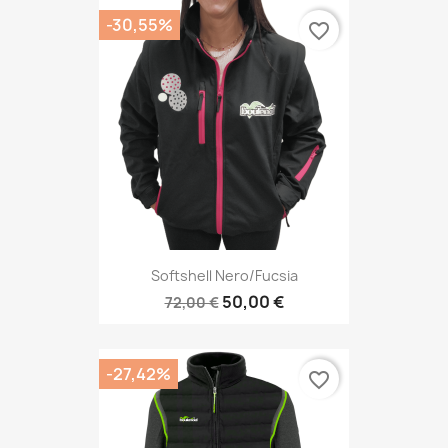
-30,55%
favorite_border
Softshell Nero/fucsia
50,00 €
72,00 €
-27,42%
favorite_border