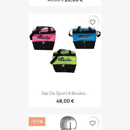
favorite_border
Sac De Sport 6 Boules...
48,00 €
-50%
favorite_border