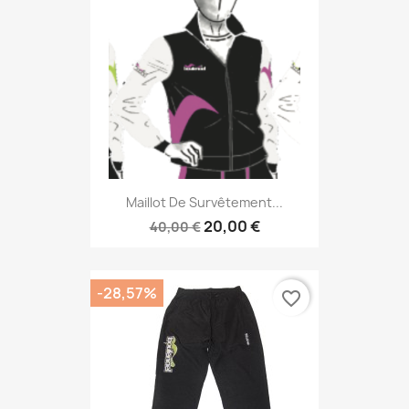
Maillot De Survêtement...
20,00 €
40,00 €
-28,57%
favorite_border