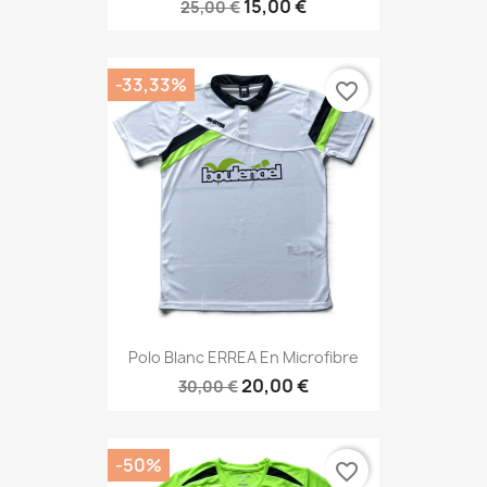
15,00 €
25,00 €
-33,33%
favorite_border
Polo Blanc ERREA En Microfibre
20,00 €
30,00 €
-50%
favorite_border