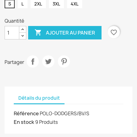
S
L
2XL
3XL
4XL
Quantité

favorite_border
AJOUTER AU PANIER
Partager
Détails du produit
Référence
POLO-DODGERS/BV/S
En stock
9 Produits