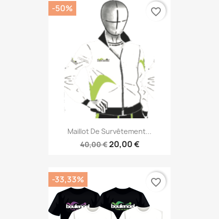
-50%
favorite_border
Maillot De Survêtement...
20,00 €
40,00 €
-33,33%
favorite_border