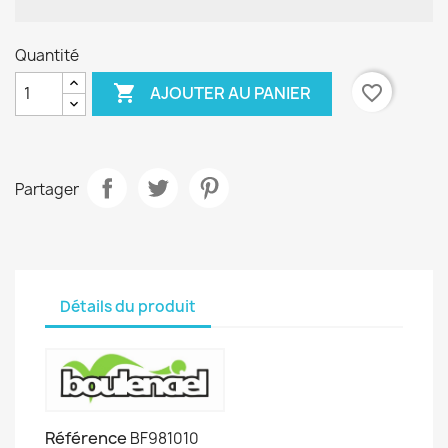
Quantité

favorite_border
AJOUTER AU PANIER
Partager
Détails du produit
Référence
BF981010