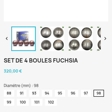


SET DE 4 BOULES FUCHSIA
320,00 €
Diamètre (mm) : 98
88
91
93
94
95
96
97
98
99
100
101
102