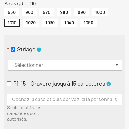
Poids (g) : 1010
950
960
970
980
990
1000
1010
1020
1030
1040
1050
Striage
*
info
P1-15 - Gravure jusqu’à 15 caractères
info
Seulement 15 Les
caractères sont
autorisés.